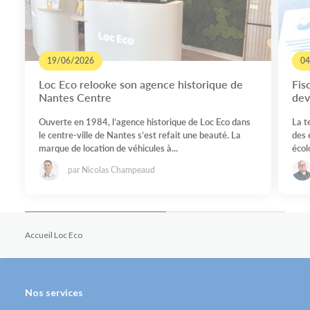
19/06/2026
04
Loc Eco relooke son agence historique de
Fis
Nantes Centre
dev
Ouverte en 1984, l’agence historique de Loc Eco dans
La t
le centre-ville de Nantes s’est refait une beauté. La
des 
marque de location de véhicules à...
écolo
par Nicolas Champeaud
Accueil Loc Eco
Nos services