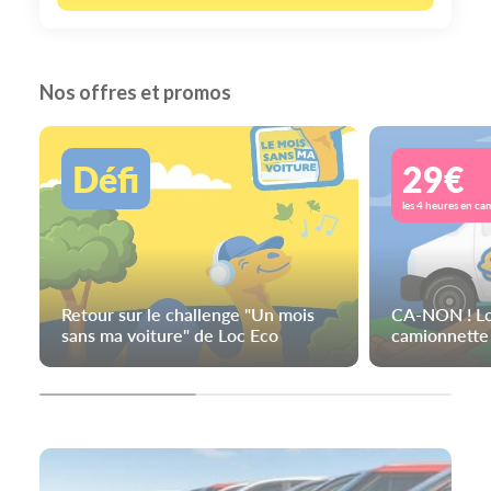
Nos offres et promos
Défi
29€
les 4 heures en ca
Retour sur le challenge "Un mois
CA-NON ! Lo
sans ma voiture" de Loc Eco
camionnette 