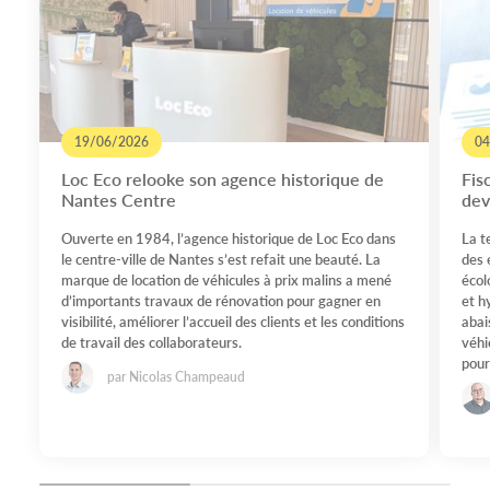
19/06/2026
04
Loc Eco relooke son agence historique de
Fis
Nantes Centre
dev
Ouverte en 1984, l’agence historique de Loc Eco dans
La t
le centre-ville de Nantes s’est refait une beauté. La
des 
marque de location de véhicules à prix malins a mené
écol
d’importants travaux de rénovation pour gagner en
et h
visibilité, améliorer l’accueil des clients et les conditions
abai
de travail des collaborateurs.
véhi
pour
par Nicolas Champeaud