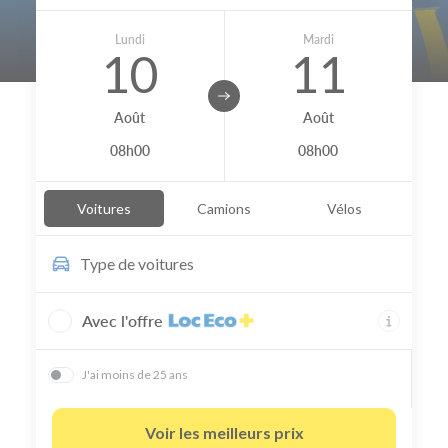
Lundi
Mardi
10
11
Août
Août
08h00
08h00
Voitures
Camions
Vélos
Type de
voitures
Avec l'offre
J'ai moins de 25 ans
Voir les meilleurs prix