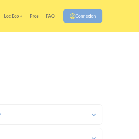
Loc Eco +
Pros
FAQ
Connexion
?