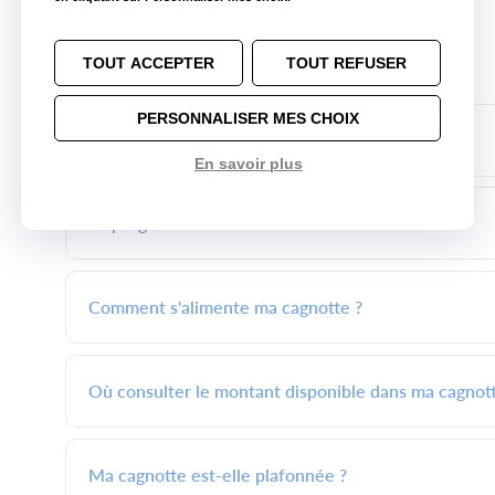
Programme fidélité
TOUT ACCEPTER
TOUT REFUSER
PERSONNALISER MES CHOIX
Comment m'inscrire au programme ?
En savoir plus
Le programme fidélité est-il nominatif ?
Comment s'alimente ma cagnotte ?
Où consulter le montant disponible dans ma cagnot
Ma cagnotte est-elle plafonnée ?