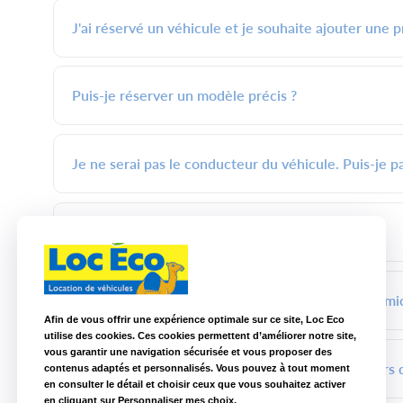
J'ai réservé un véhicule et je souhaite ajouter une
Puis-je réserver un modèle précis ?
Je ne serai pas le conducteur du véhicule. Puis-je pa
Proposez-vous des sièges auto à la location ?
Proposez-vous la livraison du véhicule à notre domici
Afin de vous offrir une expérience optimale sur ce site, Loc Eco
utilise des cookies. Ces cookies permettent d’améliorer notre site,
vous garantir une navigation sécurisée et vous proposer des
Puis-je prendre ou restituer un véhicule en dehors 
contenus adaptés et personnalisés. Vous pouvez à tout moment
en consulter le détail et choisir ceux que vous souhaitez activer
en cliquant sur Personnaliser mes choix.