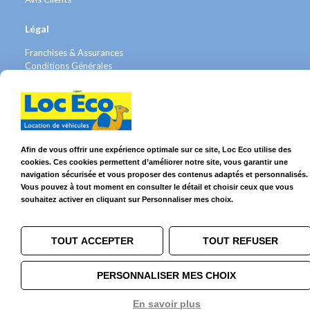
Légal
Franchises & Assurances
Conditions Générales
Données personnelles
Mentions Légales
Cookies
Afin de vous offrir une expérience optimale sur ce site, Loc Eco utilise des
Suivez-nous sur
cookies. Ces cookies permettent d’améliorer notre site, vous garantir une
navigation sécurisée et vous proposer des contenus adaptés et personnalisés.
Vous pouvez à tout moment en consulter le détail et choisir ceux que vous
souhaitez activer en cliquant sur Personnaliser mes choix.
TOUT ACCEPTER
TOUT REFUSER
© 2026 Loc Eco – Location de voitures, utilitaires et camions dans le
Grand Ouest
PERSONNALISER MES CHOIX
En savoir plus