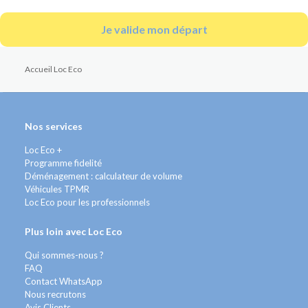
Je valide mon départ
Accueil Loc Eco
Nos services
Loc Eco +
Programme fidelité
Déménagement : calculateur de volume
Véhicules TPMR
Loc Eco pour les professionnels
Plus loin avec Loc Eco
Qui sommes-nous ?
FAQ
Contact WhatsApp
Nous recrutons
Avis Clients