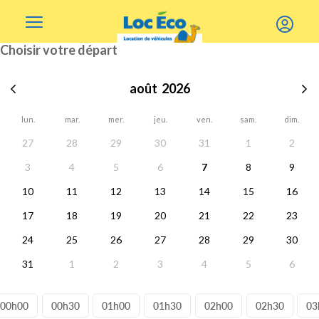
Gérer les cookies
Choisir votre départ
août
2026
Mois précédent
lun.
mar.
mer.
jeu.
ven.
sam.
dim.
27
28
29
30
31
1
2
3
4
5
6
7
8
9
10
11
12
13
14
15
16
17
18
19
20
21
22
23
24
25
26
27
28
29
30
31
1
2
3
4
5
6
00h00
00h30
01h00
01h30
02h00
02h30
03