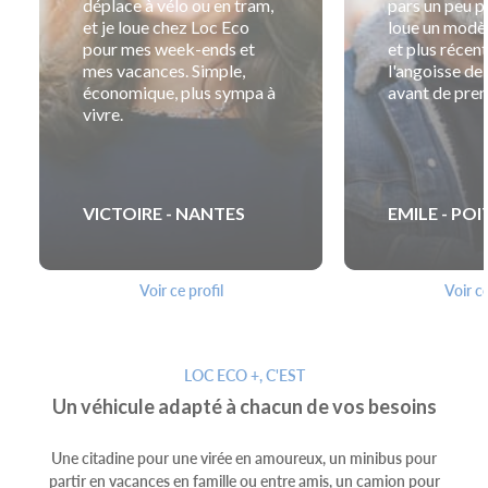
déplace à vélo ou en tram,
pars un peu pl
et je loue chez Loc Eco
loue un modèl
pour mes week-ends et
et plus récent
mes vacances. Simple,
l'angoisse de
économique, plus sympa à
avant de pren
vivre.
VICTOIRE - NANTES
EMILE - POI
Voir ce profil
Voir ce
LOC ECO +, C'EST
Un véhicule adapté à chacun de vos besoins
Une citadine pour une virée en amoureux, un minibus pour
partir en vacances en famille ou entre amis, un camion pour