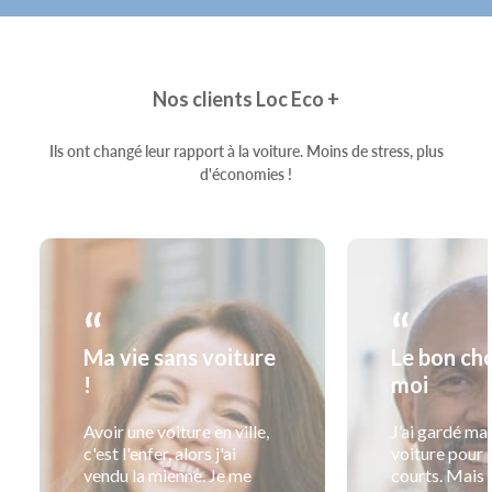
Nos clients Loc Eco +
Ils ont changé leur rapport à la voiture. Moins de stress, plus
d'économies !
“
“
Ma vie sans voiture
Le bon ch
!
moi
Avoir une voiture en ville,
J’ai gardé ma 
c'est l'enfer, alors j'ai
voiture pour l
vendu la mienne. Je me
courts. Mais 