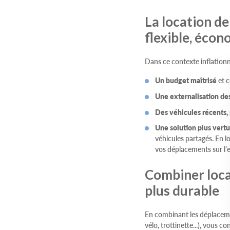
La location d
flexible, éco
Dans ce contexte inflationn
Un budget maîtrisé
et c
Une externalisation de
Des véhicules récents, 
Une solution plus vert
véhicules partagés. En l
vos déplacements sur l
Combiner loca
plus durable
En combinant les déplaceme
vélo, trottinette...), vous c