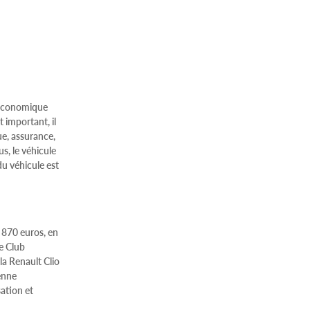
s économique
 important, il
ue, assurance,
s, le véhicule
du véhicule est
 870 euros, en
e Club
la Renault Clio
enne
ation et