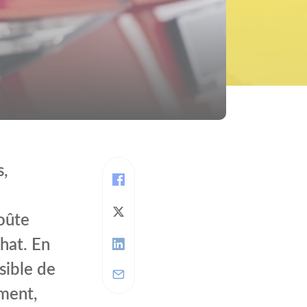
s,
coûte
chat. En
sible de
ement,