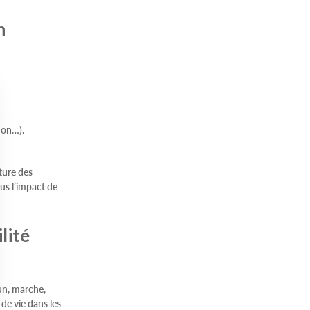
n
tion…).
ature des
us l’impact de
lité
un, marche,
 de vie dans les