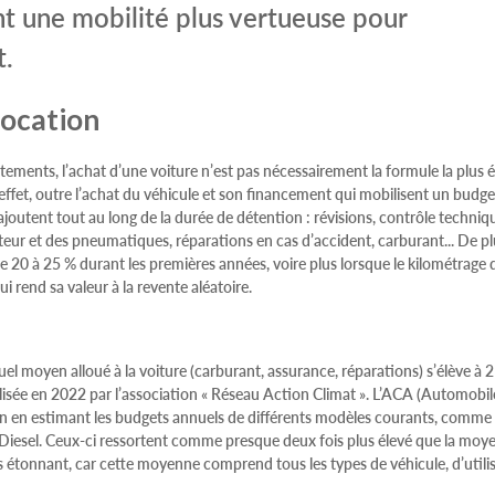
t une mobilité plus vertueuse pour
t.
location
tements, l’achat d’une voiture n’est pas nécessairement la formule la plu
ffet, outre l’achat du véhicule et son financement qui mobilisent un budget
 s’ajoutent tout au long de la durée de détention : révisions, contrôle techniq
r et des pneumatiques, réparations en cas d’accident, carburant... De plu
e 20 à 25 % durant les premières années, voire plus lorsque le kilométrage 
i rend sa valeur à la revente aléatoire.
l moyen alloué à la voiture (carburant, assurance, réparations) s’élève à 2
lisée en 2022 par l’association « Réseau Action Climat ». L’ACA (Automobil
loin en estimant les budgets annuels de différents modèles courants, comme 
Diesel. Ceux-ci ressortent comme presque deux fois plus élevé que la moy
s étonnant, car cette moyenne comprend tous les types de véhicule, d’utilis