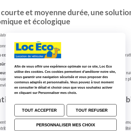
e courte et moyenne durée, une solutio
nomique et écologique
iste, la location de
courte
ou
moyenne durée
offre bien des avantages :
onnu à l’avance. On ne paie que lorsque l’on se sert du véhicule.
s contraintes
liées à la possession d’un véhicule (gestion, entretien, répara
sûrs et peu polluants.
Afin de vous offrir une expérience optimale sur ce site, Loc Eco
ueuse pour l’environnement
. En effet, les véhicules de location sont par n
utilise des cookies. Ces cookies permettent d’améliorer notre site,
vous garantir une navigation sécurisée et vous proposer des
ouant des véhicules 100 % électriques ou hybrides, vous diminuez encore pl
contenus adaptés et personnalisés. Vous pouvez à tout moment
’environnement.
en consulter le détail et choisir ceux que vous souhaitez activer
en cliquant sur Personnaliser mes choix.
tion et transports doux pour une mobi
TOUT ACCEPTER
TOUT REFUSER
nts en véhicules de location et les mobilités douces (transports en comm
PERSONNALISER MES CHOIX
ontribuez à l’évolution vers une mobilité plus durable et une meilleure qualité