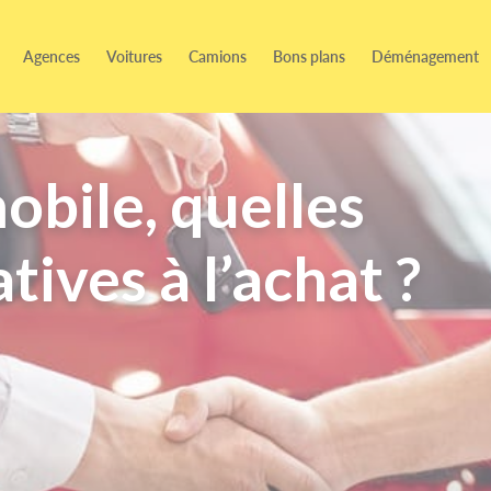
Agences
Voitures
Camions
Bons plans
Déménagement
bile, quelles
tives à l’achat ?