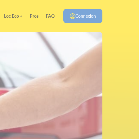
Loc Eco +
Pros
FAQ
Connexion