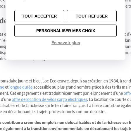
al. En effet, 21 % des locations sont effectuées en intermodalité avec le tr
TOUT ACCEPTER
TOUT REFUSER
de mobilité de proximité
PERSONNALISER MES CHOIX
s en France métropolitaine et en Corse, la location de proximité permet d’o
 l’ensemble du territoire. Ainsi, elle offre une solution pour se déplacer dan
En savoir plus
ransports en commun, mais aussi pour accéder aux zones à faibles émissions
disposition des véhicules électriques, Crit’Air 1 et 2 ou encore pour répond
a des services d’autopartage ou de location de véhicules à tarifs réduits.
romadaire jaune et bleu, Loc Eco œuvre, depuis sa création en 1984, à ren
ne
et
longue durée
accessible au plus grand nombre grâce à des tarifs malin
ment. Cet engagement s’est traduit récemment par le lancement d’une
offr
 d’une
offre de location de vélos cargo électriques
. La location de courte d
isables et de la richesse sur le territoire français. La filière contribue égal
 en décarbonant les trajets professionnels comme de loisirs.
 contribue à créer des emplois non délocalisables et de la richesse sur le
ibue également à la transition environnementale en décarbonant les trajet