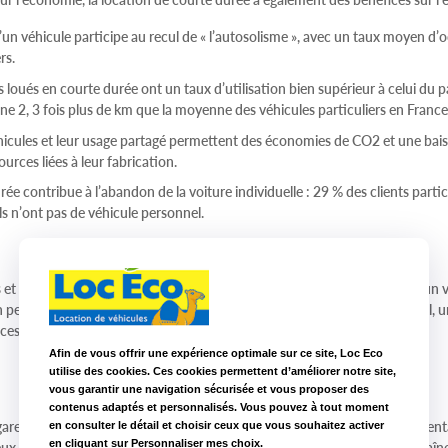
’un véhicule participe au recul de « l’autosolisme », avec un taux moyen d
rs.
rs loués en courte durée ont un taux d’utilisation bien supérieur à celui du 
e 2, 3 fois plus de km que la moyenne des véhicules particuliers en France
hicules et leur usage partagé permettent des économies de CO2 et une bais
rces liées à leur fabrication.
ée contribue à l’abandon de la voiture individuelle : 29 % des clients partic
ls n’ont pas de véhicule personnel.
s et 14 % des clients professionnels louent avant tout pour bénéficier d’un
un petit véhicule utilitaire pour un déménagement, un salon professionnel, u
es en famille, une citadine pour un rendez-vous en centre-ville...
Afin de vous offrir une expérience optimale sur ce site, Loc Eco
utilise des cookies. Ces cookies permettent d’améliorer notre site,
vous garantir une navigation sécurisée et vous proposer des
contenus adaptés et personnalisés. Vous pouvez à tout moment
ares et, plus généralement, dans des endroits stratégiques à forte fréquen
en consulter le détail et choisir ceux que vous souhaitez activer
en cliquant sur Personnaliser mes choix.
ieux touristiques...), les loueurs constituent l’un des maillons clés de la chaî