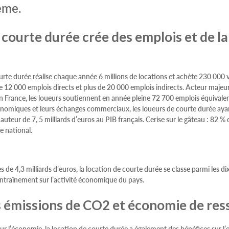
eme.
 courte durée crée des emplois et de la
ourte durée réalise chaque année 6 millions de locations et achète 230 000 
e 12 000 emplois directs et plus de 20 000 emplois indirects. Acteur majeur d
n France, les loueurs soutiennent en année pleine 72 700 emplois équivalen
conomiques et leurs échanges commerciaux, les loueurs de courte durée ayan
hauteur de 7, 5 milliards d’euros au PIB français. Cerise sur le gâteau : 82 % 
re national.
es de 4,3 milliards d’euros, la location de courte durée se classe parmi les d
’entraînement sur l’activité économique du pays.
 émissions de CO2 et économie de res
sur l’économie, la location de courte durée a également des bénéfices sur l