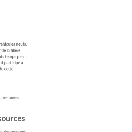
véhicules neufs.
e la filière
ts temps plein.
t participé à
de cette
ix premières
sources
’environnement.