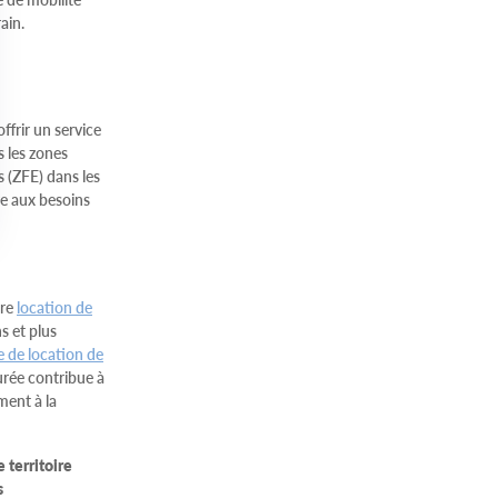
ain.
ffrir un service
s les zones
 (ZFE) dans les
re aux besoins
dre
location de
s et plus
e de location de
urée contribue à
ement à la
 territoire
s