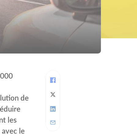
 000
olution de
réduire
nt les
 avec le