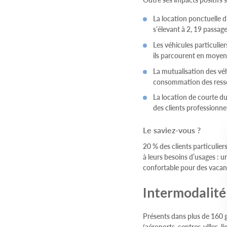
La location ponctuelle d
s’élevant à 2, 19 passage
Les véhicules particulie
ils parcourent en moyenn
La mutualisation des vé
consommation des ressou
La location de courte dur
des clients professionne
Le saviez-vous ?
20 % des clients particulier
à leurs besoins d’usages : 
confortable pour des vacanc
Intermodalité
Présents dans plus de 160 g
(aéroports, centres-villes, l