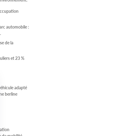
’occupation
parc automobile :
.
se de la
uliers et 23 %
 véhicule adapté
ne berline
tation
ne de mobilité