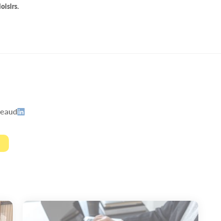
isirs.
peaud