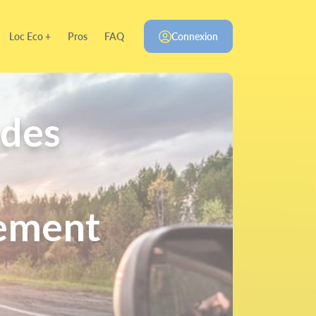
Loc Eco +
Pros
FAQ
Connexion
 des
nement