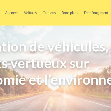
Agences
Voitures
Camions
Bons plans
Déménagement
ation de véhicules,
s vertueux sur
omie et l’environ