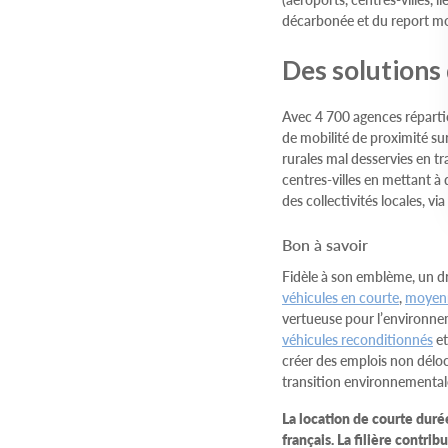
décarbonée et du report mod
Des solutions 
Avec 4 700 agences répartie
de mobilité de proximité sur
rurales mal desservies en t
centres-villes en mettant à 
des collectivités locales, vi
Bon à savoir
Fidèle à son emblème, un d
véhicules en courte
,
moyen
vertueuse pour l’environne
véhicules reconditionnés
et
créer des emplois non délocal
transition environnementale
La location de courte durée
français. La filière contr