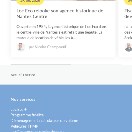
19/06/2026
04
Loc Eco relooke son agence historique de
Fis
Nantes Centre
dev
Ouverte en 1984, l’agence historique de Loc Eco dans
La t
le centre-ville de Nantes s’est refait une beauté. La
des 
marque de location de véhicules à...
écolo
par Nicolas Champeaud
Accueil Loc Eco
Nos services
Loc Eco +
Programme fidelité
Déménagement : calculateur de volume
Véhicules TPMR
Loc Eco pour les professionnels