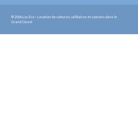
© 2026 Loc Eco – Location de voitures, utilitaires et camions dans le
Grand Ouest