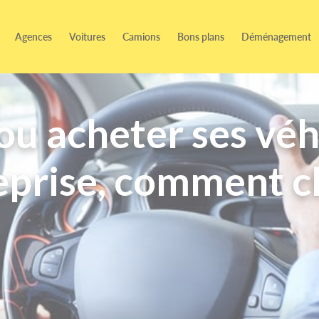
Agences
Voitures
Camions
Bons plans
Déménagement
ou acheter ses véh
eprise, comment ch