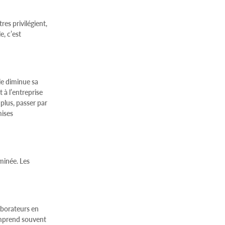
es privilégient,
, c’est
le diminue sa
 à l’entreprise
plus, passer par
mises
rminée. Les
laborateurs en
comprend souvent