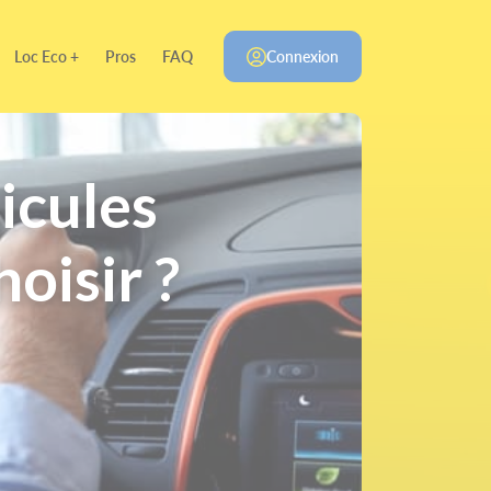
Loc Eco +
Pros
FAQ
Connexion
icules
oisir ?