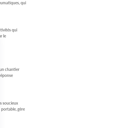
eumatiques, qui
tivités qui
r le
 un chantier
 réponse
es soucieux
n portable, gère