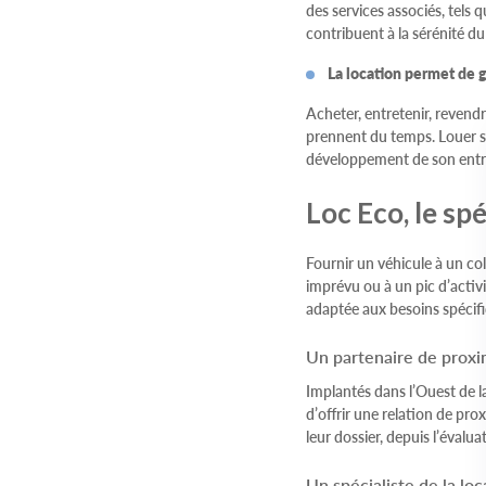
des services associés, tel
contribuent à la sérénité du
La location permet de 
Acheter, entretenir, revendr
prennent du temps. Louer so
développement de son entr
Loc Eco, le sp
Fournir un véhicule à un co
imprévu ou à un pic d’activ
adaptée aux besoins spécifi
Un partenaire de proxi
Implantés dans l’Ouest de l
d’offrir une relation de pro
leur dossier, depuis l’évalu
Un spécialiste de la loc