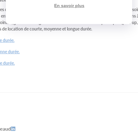
En savoir plus
 de professionnels de la location, capables de réaliser l’audit de vos besoi
entreprise, pour vous orienter vers la solution optimale. Nous répondons à
pointus, grâce à notre gamme de véhicules standard et spécifiques (pick-up
s de location de courte, moyenne et longue durée.
e durée.
enne durée.
e durée.
peaud