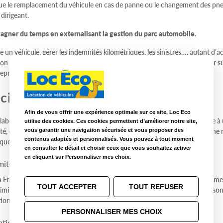
s que le remplacement du véhicule en cas de panne ou le changement des pn
 dirigeant.
gagner du temps en externalisant la gestion du parc automobile.
e un véhicule, gérer les indemnités kilométriques, les sinistres…, autant d’ac
n parc automobile permet d’externaliser ces tâches et de se concentrer su
eprise.
écialiste de la location sur-mesure
Afin de vous offrir une expérience optimale sur ce site, Loc Eco
llaborateur en période d’essai, remplacer un véhicule en panne, faire face à
utilise des cookies. Ces cookies permettent d’améliorer notre site,
ité, externaliser totalement la gestion du parc automobile, nous avons une
vous garantir une navigation sécurisée et vous proposer des
contenus adaptés et personnalisés. Vous pouvez à tout moment
ques de nos clients : artisans, TPE, PME, ETI…
en consulter le détail et choisir ceux que vous souhaitez activer
en cliquant sur Personnaliser mes choix.
mité
a France, nous avons une conception « artisanale » de la location et somm
TOUT ACCEPTER
TOUT REFUSER
ximité à nos clients. Un interlocuteur unique, accessible à l’agence et sur so
ation des besoins jusqu’au suivi du contrat.
PERSONNALISER MES CHOIX
ation