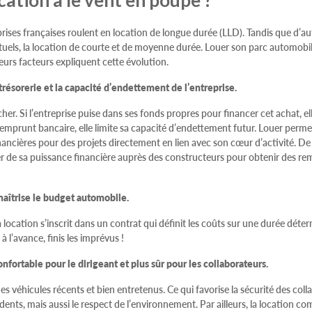
cation a le vent en poupe ?
ises françaises roulent en location de longue durée (LLD). Tandis que d’autr
uels, la location de courte et de moyenne durée. Louer son parc automobile
eurs facteurs expliquent cette évolution.
trésorerie et la capacité d’endettement de l’entreprise.
er. Si l’entreprise puise dans ses fonds propres pour financer cet achat, el
à l’emprunt bancaire, elle limite sa capacité d’endettement futur. Louer permet
nancières pour des projets directement en lien avec son cœur d’activité. De 
r de sa puissance financière auprès des constructeurs pour obtenir des re
maîtrise le budget automobile.
la location s’inscrit dans un contrat qui définit les coûts sur une durée déte
 l’avance, finis les imprévus !
confortable pour le dirigeant et plus sûr pour les collaborateurs.
s véhicules récents et bien entretenus. Ce qui favorise la sécurité des col
idents, mais aussi le respect de l’environnement. Par ailleurs, la location 