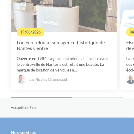
19/06/2026
04
Loc Eco relooke son agence historique de
Fis
Nantes Centre
dev
Ouverte en 1984, l’agence historique de Loc Eco dans
La t
le centre-ville de Nantes s’est refait une beauté. La
des 
marque de location de véhicules à...
écolo
par Nicolas Champeaud
Accueil Loc Eco
Nos services