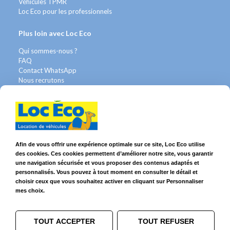
Véhicules TPMR
Loc Eco pour les professionnels
Plus loin avec Loc Eco
Qui sommes-nous ?
FAQ
Contact WhatsApp
Nous recrutons
Avis Clients
Légal
Franchises & Assurances
Conditions Générales
Afin de vous offrir une expérience optimale sur ce site, Loc Eco utilise
Données personnelles
des cookies. Ces cookies permettent d’améliorer notre site, vous garantir
Mentions Légales
une navigation sécurisée et vous proposer des contenus adaptés et
Cookies
personnalisés. Vous pouvez à tout moment en consulter le détail et
choisir ceux que vous souhaitez activer en cliquant sur Personnaliser
mes choix.
Suivez-nous sur
TOUT ACCEPTER
TOUT REFUSER