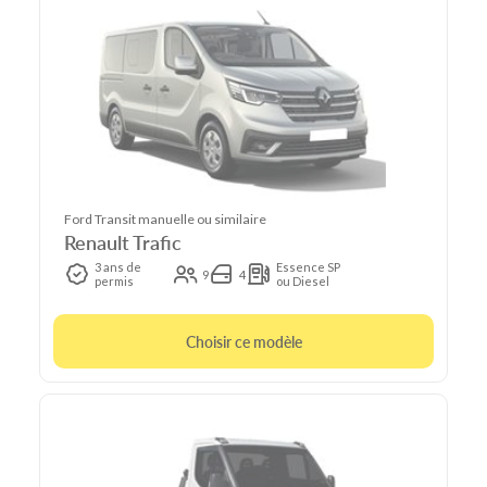
Ford Transit manuelle ou similaire
Renault Trafic
3 ans de
Essence SP
9
4
permis
ou Diesel
Choisir ce modèle