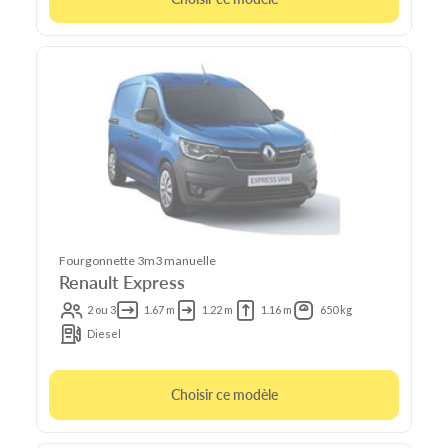
Fourgonnette 3m3 manuelle
Renault Express
2 ou 3
1.67 m
1.22 m
1.16 m
650 kg
Diesel
Choisir ce modèle