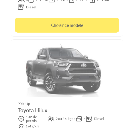
Diesel
Choisir ce modèle
Pick-Up
Toyota Hilux
1 an de
2 ou 4 sièges
4
Diesel
permis
194 g/km