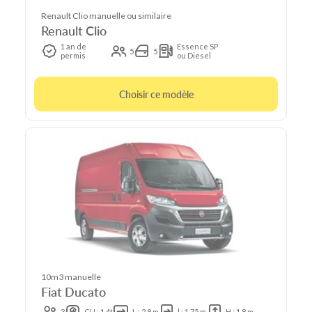
Renault Clio manuelle ou similaire
Renault Clio
1 an de
Essence SP
5
5
permis
ou Diesel
Choisir ce modèle
10m3 manuelle
Fiat Ducato
3
CU : 1.4t
L : 2.8 m
l : 1.75 m
H : 1.8 m