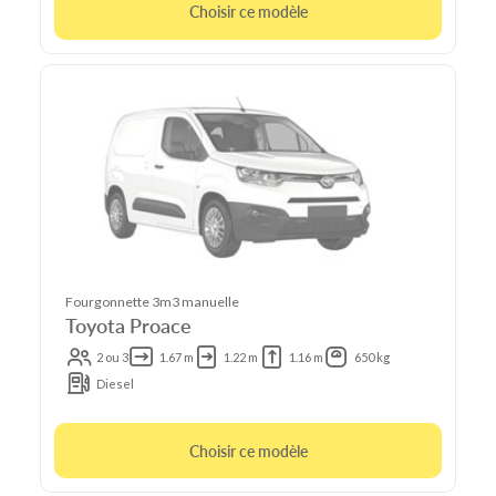
Choisir ce modèle
Fourgonnette 3m3 manuelle
Toyota Proace
2 ou 3
1.67 m
1.22 m
1.16 m
650 kg
Diesel
Choisir ce modèle