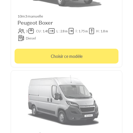
10m3 manuelle
Peugeot Boxer
3
CU : 1.4t
L : 2.8 m
l : 1.75 m
H : 1.8 m
Diesel
Choisir ce modèle