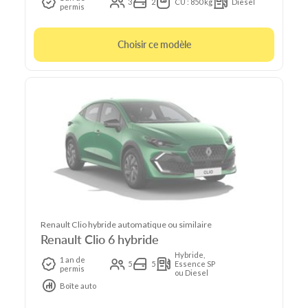
3
2
CU : 850 kg
Diesel
permis
Choisir ce modèle
Renault Clio hybride automatique ou similaire
Renault Clio 6 hybride
Hybride,
1 an de
5
5
Essence SP
permis
ou Diesel
Boîte auto