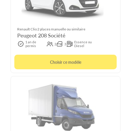
Renault Clio 2 places manuelle ou similaire
Peugeot 208 Société
1 an de
Essence ou
2
3
permis
Diesel
Choisir ce modèle