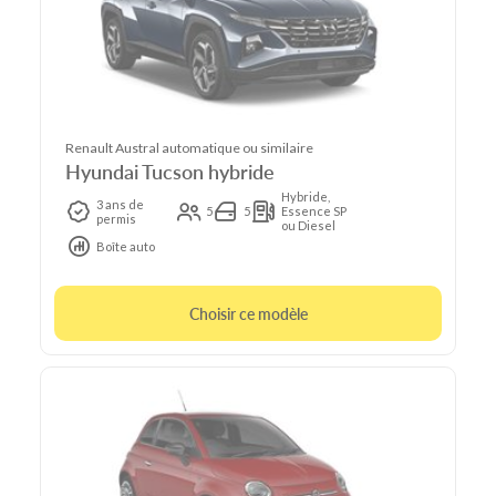
Renault Austral automatique ou similaire
Hyundai Tucson hybride
Hybride,
3 ans de
5
5
Essence SP
permis
ou Diesel
Boîte auto
Choisir ce modèle