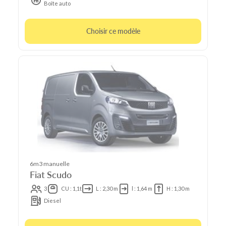
Boîte auto
Choisir ce modèle
6m3 manuelle
Fiat Scudo
3
CU : 1,1t
L : 2,30 m
l : 1,64 m
H : 1,30 m
Diesel