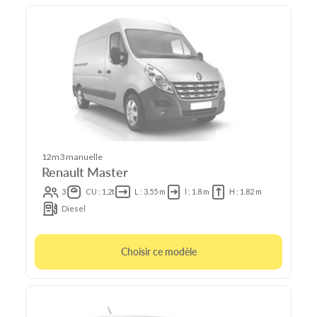
12m3 manuelle
Renault Master
3
CU : 1,2t
L : 3.55 m
l : 1.8 m
H : 1.82 m
Diesel
Choisir ce modèle