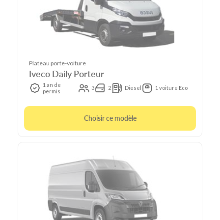
Plateau porte-voiture
Iveco Daily Porteur
1 an de
3
2
Diesel
1 voiture Eco
permis
Choisir ce modèle