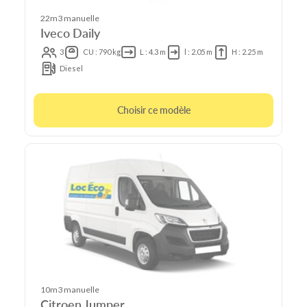
22m3 manuelle
Iveco Daily
3
CU : 790 kg
L : 4.3 m
l : 2.05 m
H : 2.25 m
Diesel
Choisir ce modèle
10m3 manuelle
Citroen Jumper