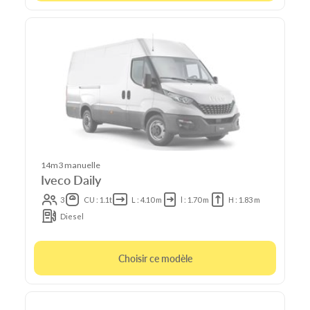
14m3 manuelle
Iveco Daily
3
CU : 1.1t
L : 4.10 m
l : 1.70 m
H : 1.83 m
Diesel
Choisir ce modèle