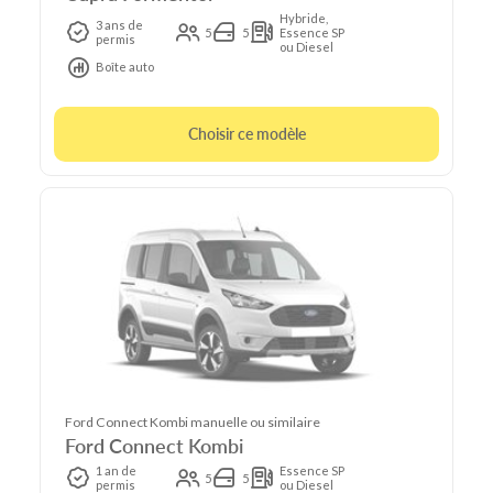
Hybride,
3 ans de
5
5
Essence SP
permis
ou Diesel
Boîte auto
Choisir ce modèle
Ford Connect Kombi manuelle ou similaire
Ford Connect Kombi
1 an de
Essence SP
5
5
permis
ou Diesel