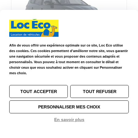
Afin de vous offrir une expérience optimale sur ce site, Loc Eco utilise
Renault Grand Scenic manuelle ou similaire
Renault Grand Scenic
des cookies. Ces cookies permettent d’améliorer notre site, vous garantir
une navigation sécurisée et vous proposer des contenus adaptés et
3 ans de
Essence SP
5+2
5
personnalisés. Vous pouvez à tout moment en consulter le détail et
permis
ou Diesel
choisir ceux que vous souhaitez activer en cliquant sur Personnaliser
mes choix.
Choisir ce modèle
TOUT ACCEPTER
TOUT REFUSER
PERSONNALISER MES CHOIX
En savoir plus
1