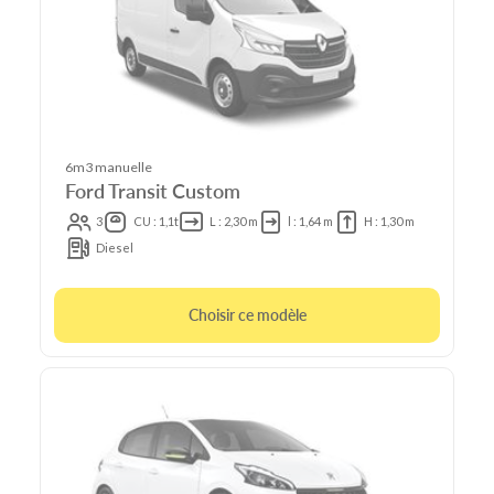
6m3 manuelle
Ford Transit Custom
3
CU : 1,1t
L : 2,30 m
l : 1,64 m
H : 1,30 m
Diesel
Choisir ce modèle