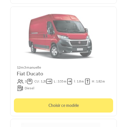
12m3 manuelle
Fiat Ducato
3
CU : 1,2t
L : 3.55 m
l : 1.8 m
H : 1.82 m
Diesel
Choisir ce modèle