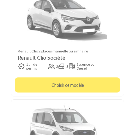
Renault Clio 2 places manuelle ou similaire
Renault Clio Société
1 an de
Essence ou
2
3
permis
Diesel
Choisir ce modèle