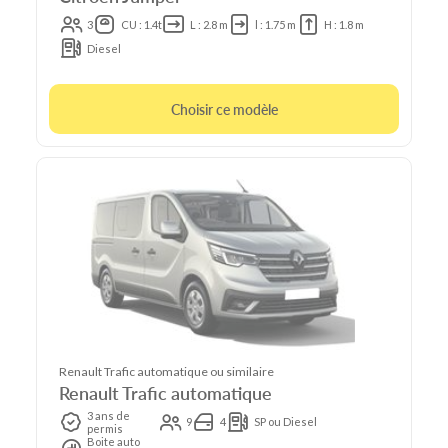
3
CU : 1.4t
L : 2.8 m
l : 1.75 m
H : 1.8 m
Diesel
Choisir ce modèle
Renault Trafic automatique ou similaire
Renault Trafic automatique
3 ans de
9
4
SP ou Diesel
permis
Boite auto