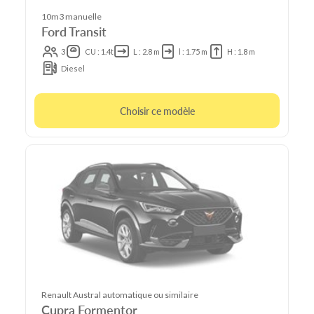
10m3 manuelle
Ford Transit
3
CU : 1.4t
L : 2.8 m
l : 1.75 m
H : 1.8 m
Diesel
Choisir ce modèle
Renault Austral automatique ou similaire
Cupra Formentor