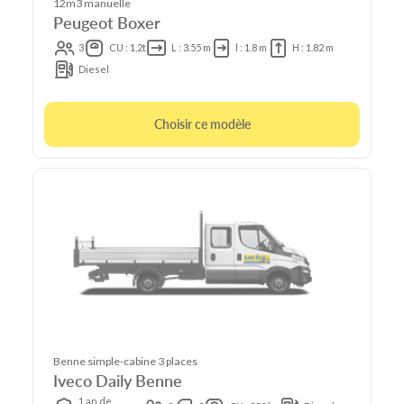
12m3 manuelle
Peugeot Boxer
3
CU : 1,2t
L : 3.55 m
l : 1.8 m
H : 1.82 m
Diesel
Choisir ce modèle
Benne simple-cabine 3 places
Iveco Daily Benne
1 an de