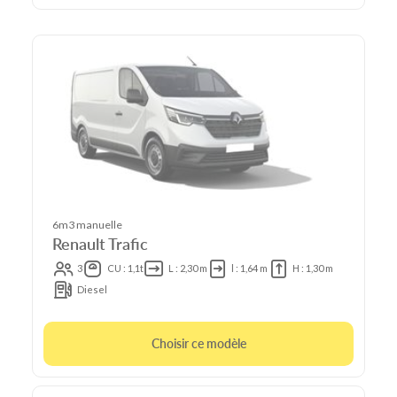
6m3 manuelle
Renault Trafic
3
CU : 1,1t
L : 2,30 m
l : 1,64 m
H : 1,30 m
Diesel
Choisir ce modèle