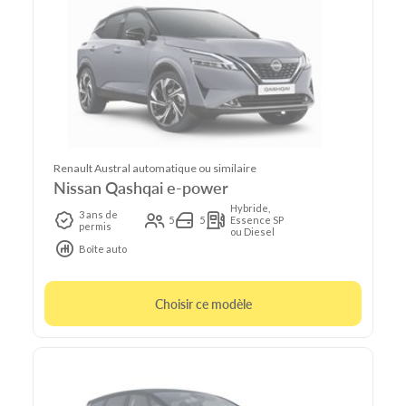
Renault Austral automatique ou similaire
Nissan Qashqai e-power
Hybride,
3 ans de
5
5
Essence SP
permis
ou Diesel
Boîte auto
Choisir ce modèle