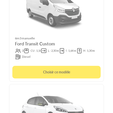
6m3 manuelle
Ford Transit Custom
3
CU : 1,1t
L : 2,30 m
l : 1,64 m
H : 1,30 m
Diesel
Choisir ce modèle