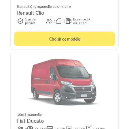
Renault Clio manuelle ou similaire
Renault Clio
1 an de
Essence SP
5
5
permis
ou Diesel
Choisir ce modèle
10m3 manuelle
Fiat Ducato
3
CU : 1.4t
L : 2.8 m
l : 1.75 m
H : 1.8 m