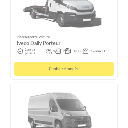
Plateau porte-voiture
Iveco Daily Porteur
1 an de
3
2
Diesel
1 voiture Eco
permis
Choisir ce modèle