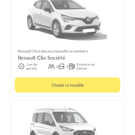
Renault Clio 2 places manuelle ou similaire
Renault Clio Société
1 an de
Essence ou
2
3
permis
Diesel
Choisir ce modèle