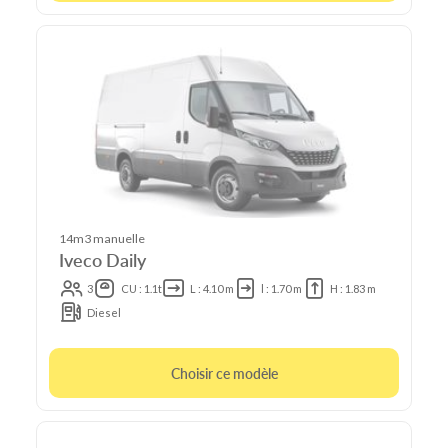
14m3 manuelle
Iveco Daily
3
CU : 1.1t
L : 4.10 m
l : 1.70 m
H : 1.83 m
Diesel
Choisir ce modèle