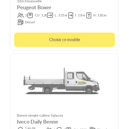
12m3 manuelle
Peugeot Boxer
3
CU : 1,2t
L : 3.55 m
l : 1.8 m
H : 1.82 m
Diesel
Choisir ce modèle
Benne simple-cabine 3 places
Iveco Daily Benne
1 an de