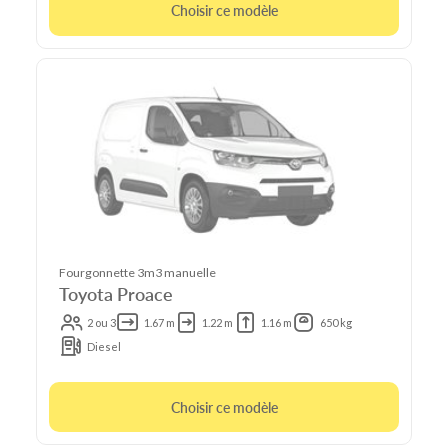
Choisir ce modèle
Fourgonnette 3m3 manuelle
Toyota Proace
2 ou 3
1.67 m
1.22 m
1.16 m
650 kg
Diesel
Choisir ce modèle