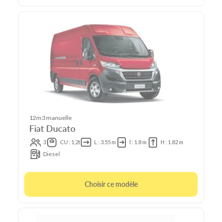
12m3 manuelle
Fiat Ducato
3
CU : 1,2t
L : 3.55 m
l : 1.8 m
H : 1.82 m
Diesel
Choisir ce modèle