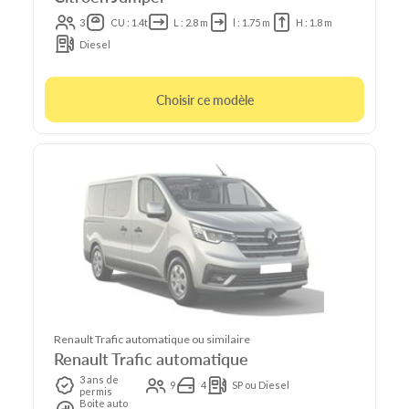
3
CU : 1.4t
L : 2.8 m
l : 1.75 m
H : 1.8 m
Diesel
Choisir ce modèle
Renault Trafic automatique ou similaire
Renault Trafic automatique
3 ans de
9
4
SP ou Diesel
permis
Boite auto