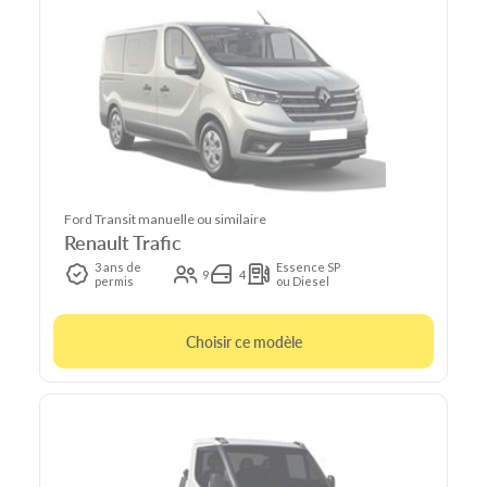
Ford Transit manuelle ou similaire
Renault Trafic
3 ans de
Essence SP
9
4
permis
ou Diesel
Choisir ce modèle