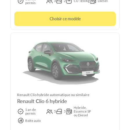
3
2
CU : 850 kg
Diesel
permis
Choisir ce modèle
Renault Clio hybride automatique ou similaire
Renault Clio 6 hybride
Hybride,
1 an de
5
5
Essence SP
permis
ou Diesel
Boîte auto