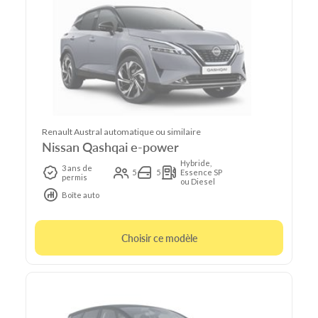
Renault Austral automatique ou similaire
Nissan Qashqai e-power
Hybride,
3 ans de
5
5
Essence SP
permis
ou Diesel
Boîte auto
Choisir ce modèle