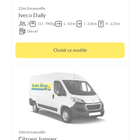
22m3 manuelle
Iveco Daily
3
CU : 790 kg
L : 4.3 m
l : 2.05 m
H : 2.25 m
Diesel
Choisir ce modèle
10m3 manuelle
Citroen Jumper