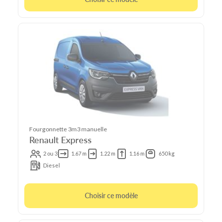
Fourgonnette 3m3 manuelle
Renault Express
2 ou 3
1.67 m
1.22 m
1.16 m
650 kg
Diesel
Choisir ce modèle