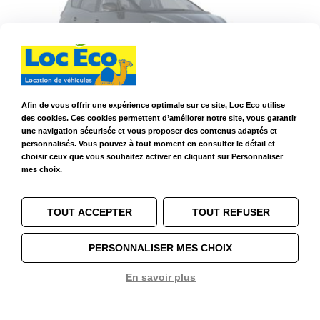
Afin de vous offrir une expérience optimale sur ce site, Loc Eco utilise
Renault Grand Scenic manuelle ou similaire
Renault Grand Scenic
des cookies. Ces cookies permettent d’améliorer notre site, vous garantir
une navigation sécurisée et vous proposer des contenus adaptés et
3 ans de
Essence SP
5+2
5
personnalisés. Vous pouvez à tout moment en consulter le détail et
permis
ou Diesel
choisir ceux que vous souhaitez activer en cliquant sur Personnaliser
mes choix.
Choisir ce modèle
TOUT ACCEPTER
TOUT REFUSER
PERSONNALISER MES CHOIX
En savoir plus
1