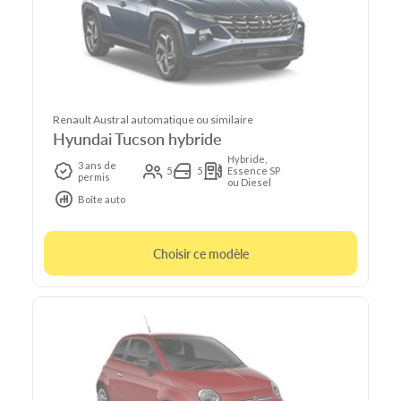
Renault Austral automatique ou similaire
Hyundai Tucson hybride
Hybride,
3 ans de
5
5
Essence SP
permis
ou Diesel
Boîte auto
Choisir ce modèle