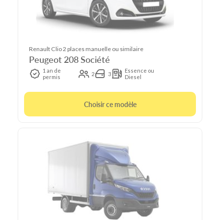
Renault Clio 2 places manuelle ou similaire
Peugeot 208 Société
1 an de
Essence ou
2
3
permis
Diesel
Choisir ce modèle