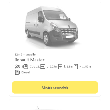
12m3 manuelle
Renault Master
3
CU : 1,2t
L : 3.55 m
l : 1.8 m
H : 1.82 m
Diesel
Choisir ce modèle