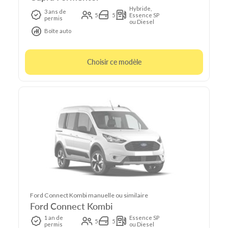
Hybride,
3 ans de
5
5
Essence SP
permis
ou Diesel
Boîte auto
Choisir ce modèle
Ford Connect Kombi manuelle ou similaire
Ford Connect Kombi
1 an de
Essence SP
5
5
permis
ou Diesel