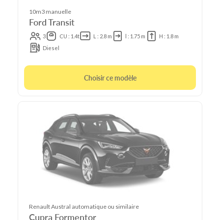
10m3 manuelle
Ford Transit
3
CU : 1.4t
L : 2.8 m
l : 1.75 m
H : 1.8 m
Diesel
Choisir ce modèle
Renault Austral automatique ou similaire
Cupra Formentor