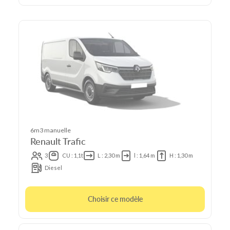
6m3 manuelle
Renault Trafic
3
CU : 1,1t
L : 2,30 m
l : 1,64 m
H : 1,30 m
Diesel
Choisir ce modèle