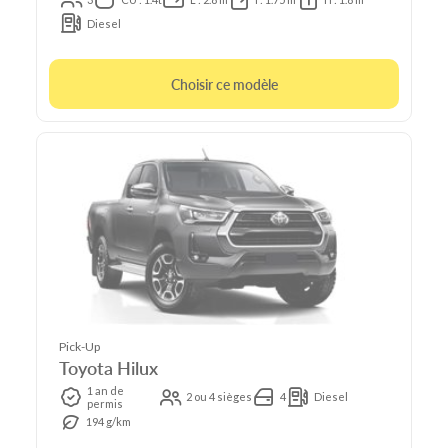
Diesel
Choisir ce modèle
Pick-Up
Toyota Hilux
1 an de
2 ou 4 sièges
4
Diesel
permis
194 g/km