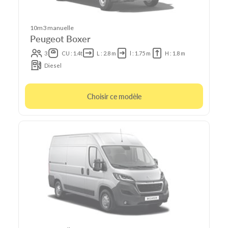
10m3 manuelle
Peugeot Boxer
3
CU : 1.4t
L : 2.8 m
l : 1.75 m
H : 1.8 m
Diesel
Choisir ce modèle