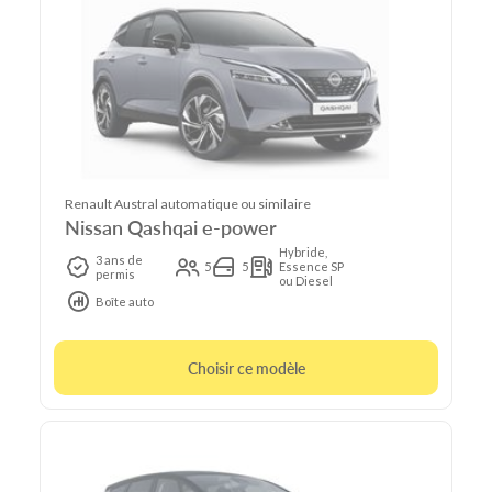
Renault Austral automatique ou similaire
Nissan Qashqai e-power
Hybride,
3 ans de
5
5
Essence SP
permis
ou Diesel
Boîte auto
Choisir ce modèle