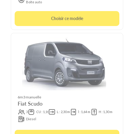
Boîte auto
Choisir ce modèle
6m3 manuelle
Fiat Scudo
3
CU : 1,1t
L : 2,30 m
l : 1,64 m
H : 1,30 m
Diesel