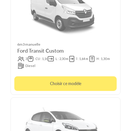
6m3 manuelle
Ford Transit Custom
3
CU : 1,1t
L : 2,30 m
l : 1,64 m
H : 1,30 m
Diesel
Choisir ce modèle