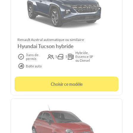
Renault Austral automatique ou similaire
Hyundai Tucson hybride
Hybride,
3 ans de
5
5
Essence SP
permis
ou Diesel
Boîte auto
Choisir ce modèle