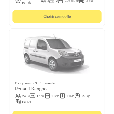
3
2
CU : 850 kg
Diesel
permis
Choisir ce modèle
Fourgonnette 3m3 manuelle
Renault Kangoo
2 ou 3
1.67 m
1.22 m
1.16 m
650 kg
Diesel