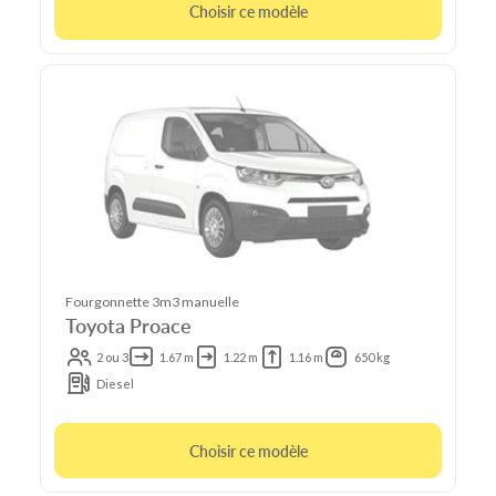
Choisir ce modèle
Fourgonnette 3m3 manuelle
Toyota Proace
2 ou 3
1.67 m
1.22 m
1.16 m
650 kg
Diesel
Choisir ce modèle