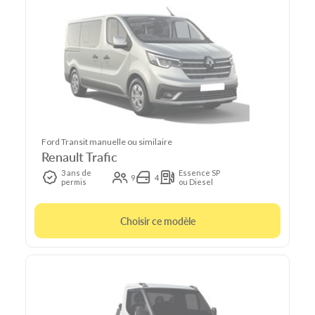
Ford Transit manuelle ou similaire
Renault Trafic
3 ans de
Essence SP
9
4
permis
ou Diesel
Choisir ce modèle