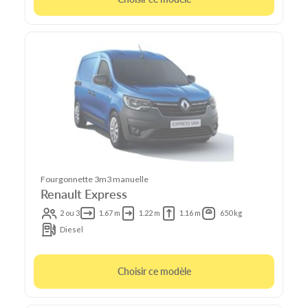
Fourgonnette 3m3 manuelle
Renault Express
2 ou 3
1.67 m
1.22 m
1.16 m
650 kg
Diesel
Choisir ce modèle