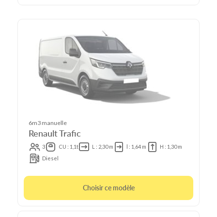
6m3 manuelle
Renault Trafic
3
CU : 1,1t
L : 2,30 m
l : 1,64 m
H : 1,30 m
Diesel
Choisir ce modèle