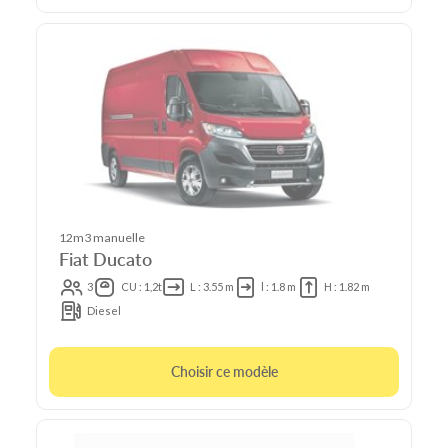
12m3 manuelle
Fiat Ducato
3
CU : 1,2t
L : 3.55 m
l : 1.8 m
H : 1.82 m
Diesel
Choisir ce modèle