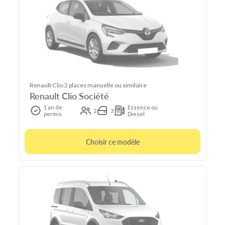
Renault Clio 2 places manuelle ou similaire
Renault Clio Société
1 an de
Essence ou
2
3
permis
Diesel
Choisir ce modèle