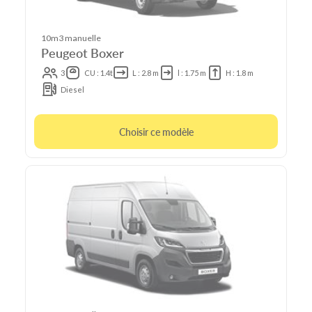
10m3 manuelle
Peugeot Boxer
3
CU : 1.4t
L : 2.8 m
l : 1.75 m
H : 1.8 m
Diesel
Choisir ce modèle