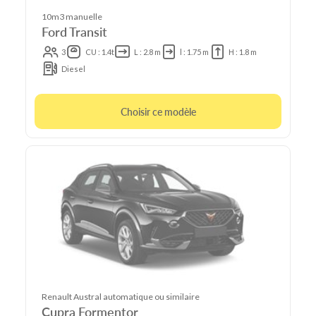
10m3 manuelle
Ford Transit
3
CU : 1.4t
L : 2.8 m
l : 1.75 m
H : 1.8 m
Diesel
Choisir ce modèle
Renault Austral automatique ou similaire
Cupra Formentor