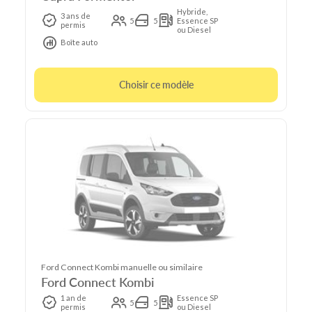
Hybride,
3 ans de
5
5
Essence SP
permis
ou Diesel
Boîte auto
Choisir ce modèle
Ford Connect Kombi manuelle ou similaire
Ford Connect Kombi
1 an de
Essence SP
5
5
permis
ou Diesel