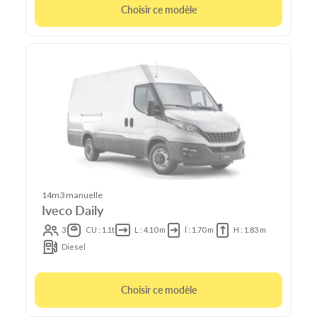
Choisir ce modèle
14m3 manuelle
Iveco Daily
3
CU : 1.1t
L : 4.10 m
l : 1.70 m
H : 1.83 m
Diesel
Choisir ce modèle