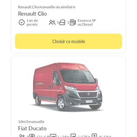
Renault Clio manuelle ou similaire
Renault Clio
1 an de
Essence SP
5
5
permis
ou Diesel
Choisir ce modèle
10m3 manuelle
Fiat Ducato
3
CU : 1.4t
L : 2.8 m
l : 1.75 m
H : 1.8 m