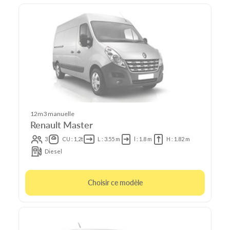
12m3 manuelle
Renault Master
3
CU : 1,2t
L : 3.55 m
l : 1.8 m
H : 1.82 m
Diesel
Choisir ce modèle