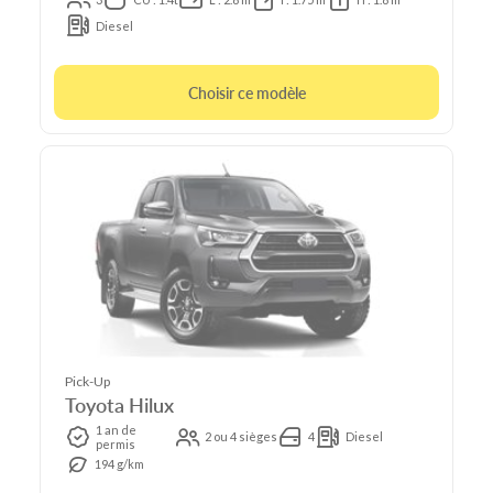
Diesel
Choisir ce modèle
Pick-Up
Toyota Hilux
1 an de
2 ou 4 sièges
4
Diesel
permis
194 g/km