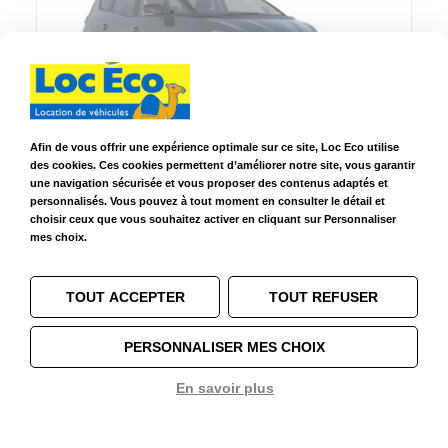
Afin de vous offrir une expérience optimale sur ce site, Loc Eco utilise
Renault Grand Scenic manuelle ou similaire
Renault Grand Scenic
des cookies. Ces cookies permettent d’améliorer notre site, vous garantir
une navigation sécurisée et vous proposer des contenus adaptés et
3 ans de
Essence SP
5+2
5
personnalisés. Vous pouvez à tout moment en consulter le détail et
permis
ou Diesel
choisir ceux que vous souhaitez activer en cliquant sur Personnaliser
mes choix.
Choisir ce modèle
TOUT ACCEPTER
TOUT REFUSER
PERSONNALISER MES CHOIX
En savoir plus
1