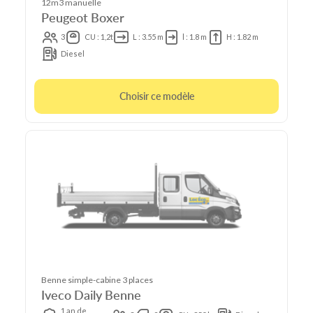
12m3 manuelle
Peugeot Boxer
3
CU : 1,2t
L : 3.55 m
l : 1.8 m
H : 1.82 m
Diesel
Choisir ce modèle
Benne simple-cabine 3 places
Iveco Daily Benne
1 an de