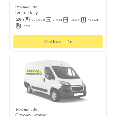
22m3 manuelle
Iveco Daily
3
CU : 790 kg
L : 4.3 m
l : 2.05 m
H : 2.25 m
Diesel
Choisir ce modèle
10m3 manuelle
Citroen Jumper