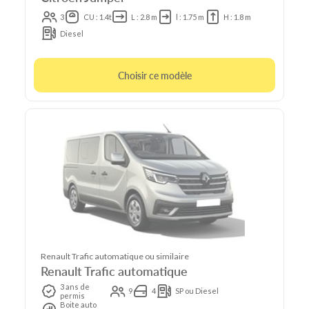
3
CU : 1.4t
L : 2.8 m
l : 1.75 m
H : 1.8 m
Diesel
Choisir ce modèle
Renault Trafic automatique ou similaire
Renault Trafic automatique
3 ans de
9
4
SP ou Diesel
permis
Boite auto