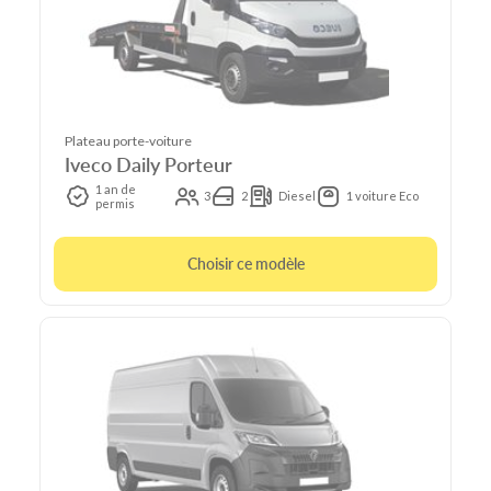
Plateau porte-voiture
Iveco Daily Porteur
1 an de
3
2
Diesel
1 voiture Eco
permis
Choisir ce modèle