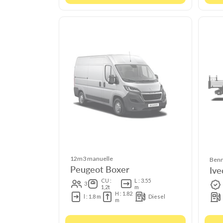
12m3 manuelle
Benn
Peugeot Boxer
Ive
CU :
L : 3.55
3
1,2t
m
H : 1.82
l : 1.8 m
Diesel
m