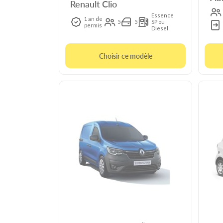
Renault Clio
Essence
1 an de
5
5
SP ou
permis
Diesel
Choisir ce modèle