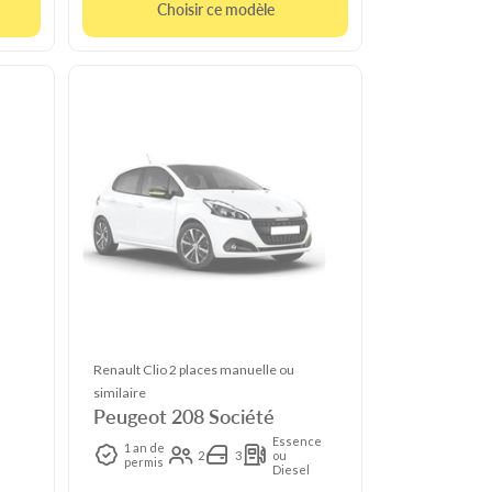
Choisir ce modèle
Renault Clio 2 places manuelle ou
similaire
Peugeot 208 Société
Essence
1 an de
2
3
ou
l
permis
Diesel