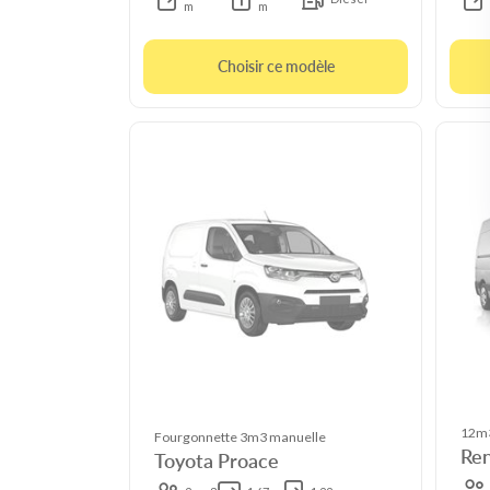
m
m
Choisir ce modèle
12m3
Fourgonnette 3m3 manuelle
Ren
Toyota Proace