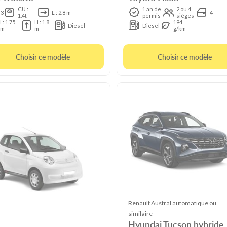
CU :
1 an de
2 ou 4
3
L : 2.8 m
4
1.4t
permis
sièges
l : 1.75
H : 1.8
194
Diesel
Diesel
m
m
g/km
Choisir ce modèle
Choisir ce modèle
Renault Austral automatique ou
similaire
Hyundai Tucson hybride