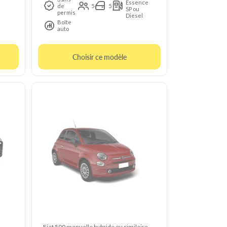
Essence
de
5
5
SP ou
permis
Diesel
Boîte
auto
Choisir ce modèle
Fiat 500 manuelle hybride ou similaire