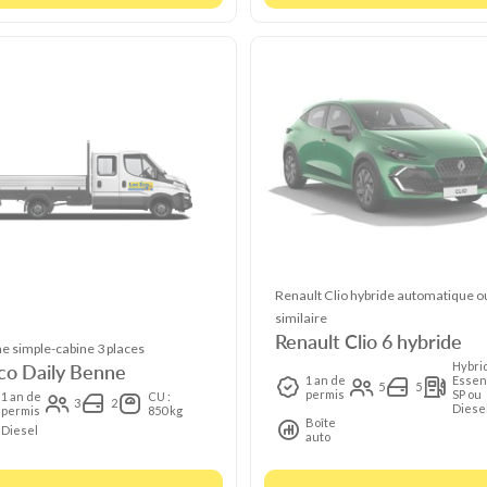
Renault Clio hybride automatique o
similaire
Renault Clio 6 hybride
e simple-cabine 3 places
co Daily Benne
Hybri
1 an de
Essen
5
5
permis
SP ou
1 an de
CU :
3
2
Diese
permis
850 kg
Boîte
Diesel
auto