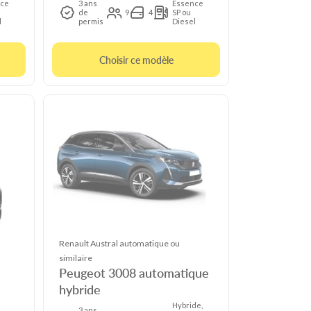
ce
3 ans
Essence
de
9
4
SP ou
l
permis
Diesel
Choisir ce modèle
Renault Austral automatique ou
similaire
Peugeot 3008 automatique
hybride
Hybride,
3 ans