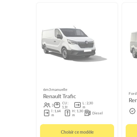
6m3 manuelle
Ford
Renault Trafic
Ren
CU :
L : 2,30
3
1,1t
m
l : 1,64
H : 1,30
Diesel
m
m
Choisir ce modèle