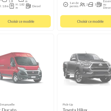
1,2t
m
Essen
1 an de
H : 1.82
2
3
ou
l : 1.8 m
Diesel
permis
m
Diese
Choisir ce modèle
Choisir ce modèle
 manuelle
Pick-Up
t Ducato
Toyota Hilux