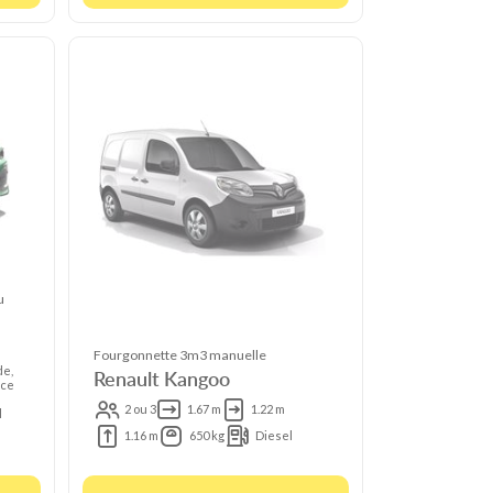
u
Fourgonnette 3m3 manuelle
de,
Renault Kangoo
ce
2 ou 3
1.67 m
1.22 m
l
1.16 m
650 kg
Diesel