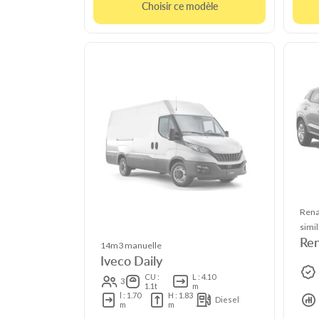
Choisir ce modèle
Rena
simil
Ren
14m3 manuelle
Iveco Daily
CU :
L : 4.10
3
1.1t
m
l : 1.70
H : 1.83
Diesel
m
m