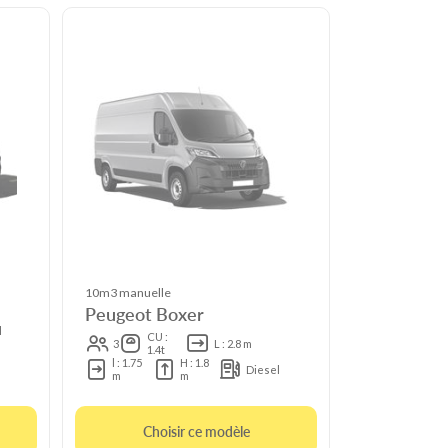
10m3 manuelle
Peugeot Boxer
l
CU :
3
L : 2.8 m
1.4t
l : 1.75
H : 1.8
Diesel
m
m
Choisir ce modèle