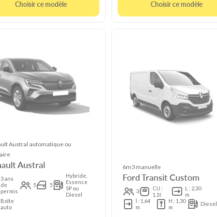
Choisir ce modèle
Choisir ce modèle
ult Austral automatique ou
aire
ault Austral
6m3 manuelle
Ford Transit Custom
Hybride,
3 ans
Essence
de
5
5
SP ou
CU :
L : 2,30
permis
3
Diesel
1,1t
m
Boîte
l : 1,64
H : 1,30
Diese
auto
m
m