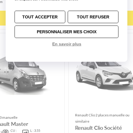
m
m
auto
TOUT ACCEPTER
TOUT REFUSER
Choisir ce modèle
Choisir ce modèle
PERSONNALISER MES CHOIX
En savoir plus
Renault Clio 2 places manuelle ou
 manuelle
similaire
ault Master
Renault Clio Société
CU :
L : 3.55
3