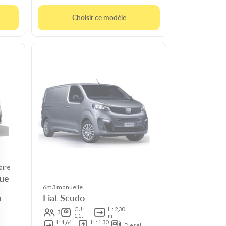
Choisir ce modèle
aire
que
6m3 manuelle
Fiat Scudo
l
CU :
L : 2,30
3
1,1t
m
l : 1,64
H : 1,30
Diesel