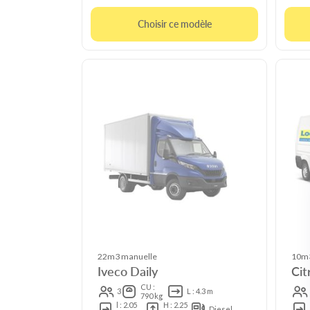
Choisir ce modèle
22m3 manuelle
10m3
Iveco Daily
Cit
CU :
3
L : 4.3 m
790 kg
l : 2.05
H : 2.25
Diesel