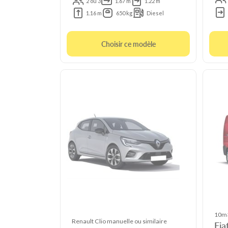
2 ou 3
1.67 m
1.22 m
1.16 m
650 kg
Diesel
Choisir ce modèle
10m3
Renault Clio manuelle ou similaire
Fia