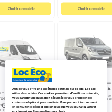
Choisir ce modèle
Choisir ce modèle
Renault Trafic automatique ou simil
Renault Trafic automati
Afin de vous offrir une expérience optimale sur ce site, Loc Eco
 manuelle
utilise des cookies. Ces cookies permettent d’améliorer notre site,
3 ans
SP ou
roen Jumper
de
9
4
vous garantir une navigation sécurisée et vous proposer des
Diese
permis
contenus adaptés et personnalisés. Vous pouvez à tout moment
CU :
Boite
3
L : 2.8 m
1.4t
auto
en consulter le détail et choisir ceux que vous souhaitez activer
l : 1.75
H : 1.8
Boîte
en cliquant sur Personnaliser mes choix.
Diesel