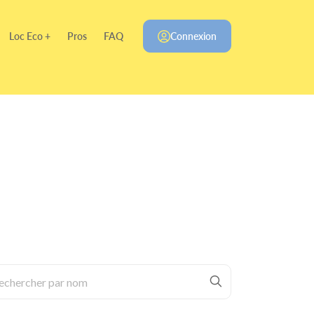
Loc Eco +
Pros
FAQ
Connexion