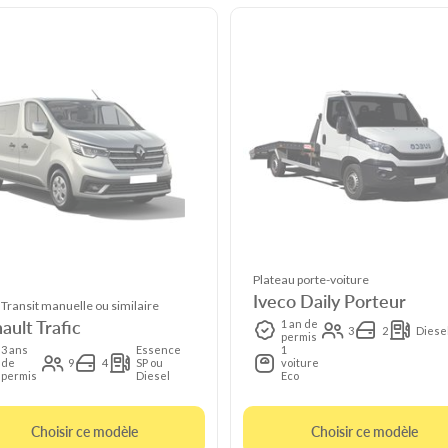
Plateau porte-voiture
Iveco Daily Porteur
 Transit manuelle ou similaire
ault Trafic
1 an de
3
2
Diese
permis
3 ans
Essence
1
de
9
4
SP ou
voiture
permis
Diesel
Eco
Choisir ce modèle
Choisir ce modèle