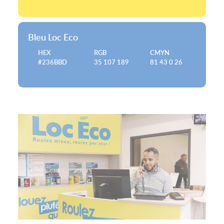
Bleu Loc Eco
HEX
RGB
CMYN
#236BBD
35 107 189
81 43 0 26