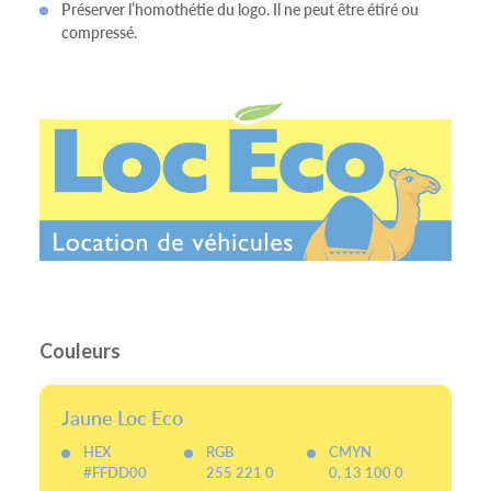
Préserver l’homothétie du logo. Il ne peut être étiré ou
compressé.
Couleurs
Jaune Loc Eco
HEX
RGB
CMYN
#FFDD00
255 221 0
0, 13 100 0