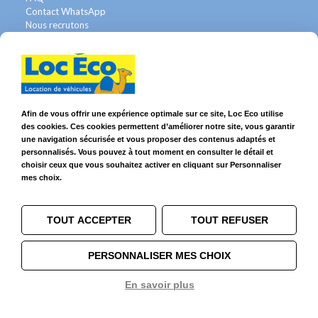
Contact WhatsApp
Nous recrutons
Avis Clients
Légal
Franchises & Assurances
Conditions Générales
Afin de vous offrir une expérience optimale sur ce site, Loc Eco utilise
Données personnelles
des cookies. Ces cookies permettent d’améliorer notre site, vous garantir
Mentions Légales
une navigation sécurisée et vous proposer des contenus adaptés et
Cookies
personnalisés. Vous pouvez à tout moment en consulter le détail et
choisir ceux que vous souhaitez activer en cliquant sur Personnaliser
mes choix.
Suivez-nous sur
TOUT ACCEPTER
TOUT REFUSER
PERSONNALISER MES CHOIX
En savoir plus
© 2026 Loc Eco – Location de voitures, utilitaires et camions dans le
1
Grand Ouest