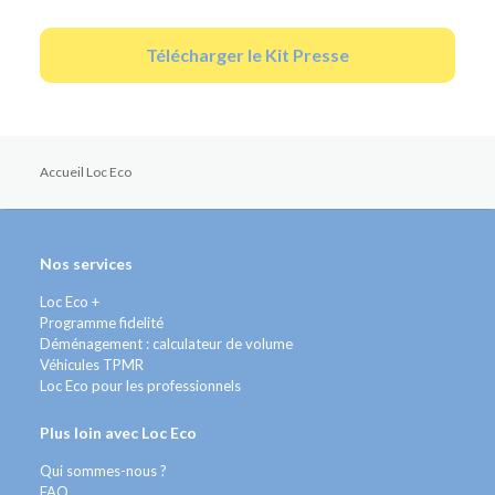
Télécharger le Kit Presse
Accueil Loc Eco
Nos services
Loc Eco +
Programme fidelité
Déménagement : calculateur de volume
Véhicules TPMR
Loc Eco pour les professionnels
Plus loin avec Loc Eco
Qui sommes-nous ?
FAQ