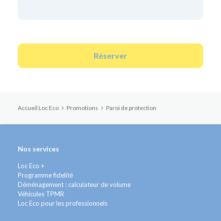
Réserver
Accueil Loc Eco
Promotions
Paroi de protection
Nos services
Loc Eco +
Programme fidelité
Déménagement : calculateur de volume
Véhicules TPMR
Loc Eco pour les professionnels