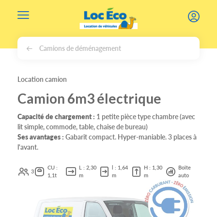
Gérer les cookies
Camions de déménagement
Location camion
Camion 6m3 électrique
Capacité de chargement :
1 petite pièce type chambre (avec
lit simple, commode, table, chaise de bureau)
Ses avantages :
Gabarit compact. Hyper-maniable. 3 places à
l'avant.
CU :
L : 2,30
l : 1,64
H : 1,30
Boîte
3
1,1t
m
m
m
auto