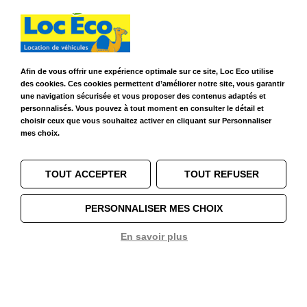
Contact WhatsApp
Nous recrutons
Avis Clients
Légal
Afin de vous offrir une expérience optimale sur ce site, Loc Eco utilise
des cookies. Ces cookies permettent d’améliorer notre site, vous garantir
Franchises & Assurances
une navigation sécurisée et vous proposer des contenus adaptés et
Conditions Générales
personnalisés. Vous pouvez à tout moment en consulter le détail et
Données personnelles
choisir ceux que vous souhaitez activer en cliquant sur Personnaliser
Mentions Légales
mes choix.
Cookies
TOUT ACCEPTER
TOUT REFUSER
Suivez-nous sur
PERSONNALISER MES CHOIX
En savoir plus
© 2026 Loc Eco – Location de voitures, utilitaires et camions dans le
Grand Ouest