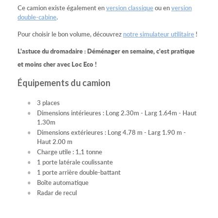
Ce camion existe également en
version classique
ou en
version
double-cabine
.
Pour choisir le bon volume, découvrez
notre simulateur utilitaire
!
L'astuce du dromadaire : Déménager en semaine, c'est pratique
et moins cher avec Loc Eco !
Équipements du camion
3 places
Dimensions intérieures : Long 2.30m - Larg 1.64m - Haut
1.30m
Dimensions extérieures : Long 4.78 m - Larg 1.90 m -
Haut 2.00 m
Charge utile : 1,1 tonne
1 porte latérale coulissante
1 porte arrière double-battant
Boîte automatique
Radar de recul