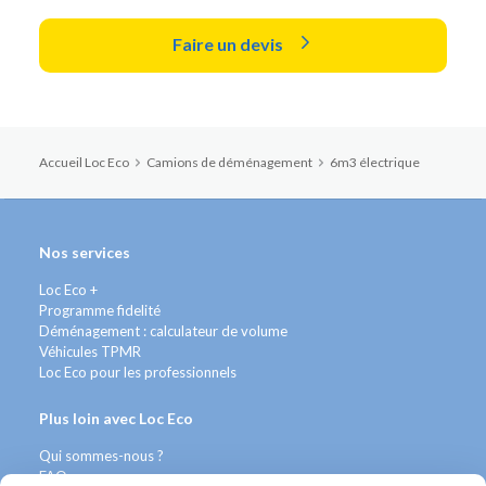
Faire un devis
Accueil Loc Eco
Camions de déménagement
6m3 électrique
Nos services
Loc Eco +
Programme fidelité
Déménagement : calculateur de volume
Véhicules TPMR
Loc Eco pour les professionnels
Plus loin avec Loc Eco
Qui sommes-nous ?
FAQ