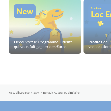
New
Bon Plan
Loc E
Découvrez le Programme Fidélité
Profitez de 
qui vous fait gagner des €uros
vos locations
Accueil Loc Eco
SUV
Renault Austral ou similaire