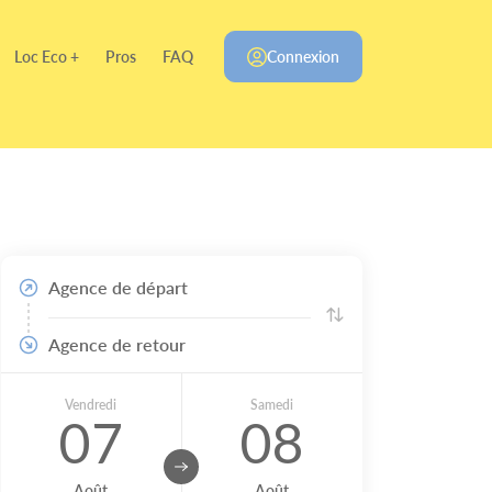
Loc Eco +
Pros
FAQ
Connexion
Agence de départ
Agence de retour
Vendredi
Samedi
07
08
Août
Août