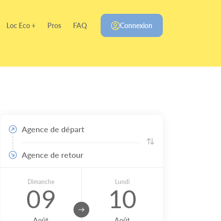
Loc Eco +
Pros
FAQ
Connexion
Agence de départ
Agence de retour
Dimanche
Lundi
09
10
Août
Août