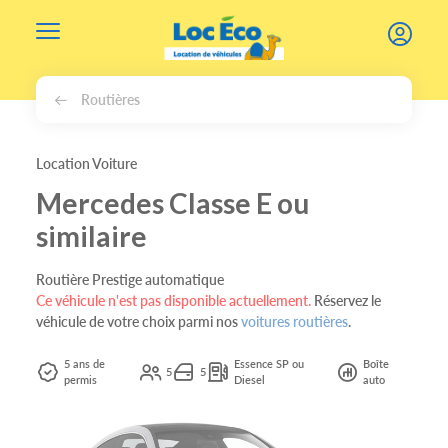
Gérer les cookies
Routières
Location Voiture
Mercedes Classe E ou
similaire
Routière Prestige automatique
Ce véhicule n'est pas disponible actuellement.
Réservez le
véhicule de votre choix parmi nos
voitures routières
.
5 ans de
Essence SP ou
Boîte
5
5
permis
Diesel
auto