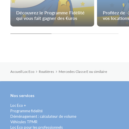
Découvrez le Programme Fidélité
Profitez de 
qui vous fait gagner des €uros
vos locations
Accueil Loc Eco
Routières
Mercedes Classe E ou similaire
Nos services
Loc Eco +
Programme fidelité
Déménagement : calculateur de volume
Véhicules TPMR
Loc Eco pour les professionnels