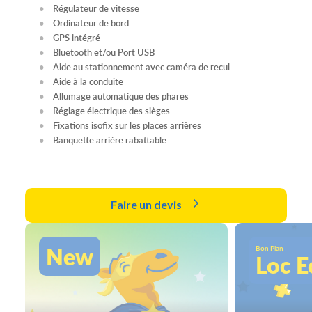
Régulateur de vitesse
Ordinateur de bord
GPS intégré
Bluetooth et/ou Port USB
Aide au stationnement avec caméra de recul
Aide à la conduite
Allumage automatique des phares
Réglage électrique des sièges
Fixations isofix sur les places arrières
Banquette arrière rabattable
Faire un devis
New
Bon Plan
Loc E