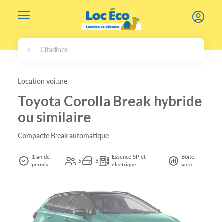
Gérer les cookies
Citadines
Location voiture
Toyota Corolla Break hybride
ou similaire
Compacte Break automatique
1 an de
Essence SP et
Boîte
5
5
permis
électrique
auto