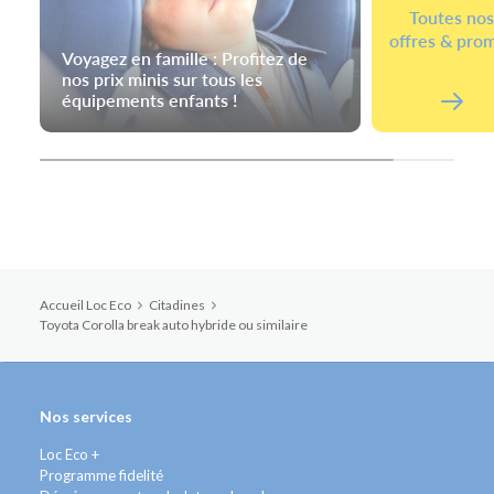
Toutes no
offres & pro
Voyagez en famille : Profitez de
nos prix minis sur tous les
équipements enfants !
Accueil Loc Eco
Citadines
Toyota Corolla break auto hybride ou similaire
Nos services
Loc Eco +
Programme fidelité