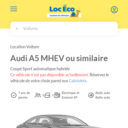
Gérer les cookies
Voitures
Location Voiture
Audi A5 MHEV ou similaire
Coupé Sport automatique hybride
Ce véhicule n'est pas disponible actuellement.
Réservez le
véhicule de votre choix parmi nos
Cabriolets
.
7 ans de
Electrique et
Boite auto
5
5
permis
Essence SP
Boîte auto