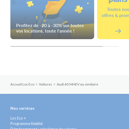
Toutes no
offres & pro
Profitez de -20 à -30% sur toutes
vos locations, toute l'année !
Accueil Loc Eco
Voitures
Audi A5 MHEV ou similaire
Nos services
Loc Eco +
Programme fidelité
Déménagement : calculateur de volume