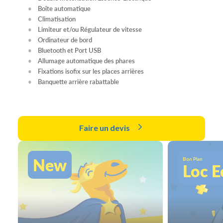
Boîte automatique
Climatisation
Limiteur et/ou Régulateur de vitesse
Ordinateur de bord
Bluetooth et Port USB
Allumage automatique des phares
Fixations isofix sur les places arrières
Banquette arrière rabattable
Faire un devis
New
Bon Plan
Loc E