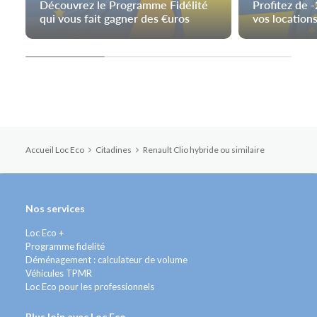
Découvrez le Programme Fidélité
Profitez de 
qui vous fait gagner des €uros
vos locations
Accueil Loc Eco
Citadines
Renault Clio hybride ou similaire
Nos services
Loc Eco +
Programme fidelité
Déménagement : calculateur de volume
Véhicules TPMR
Loc Eco pour les professionnels
Plus loin avec Loc Eco