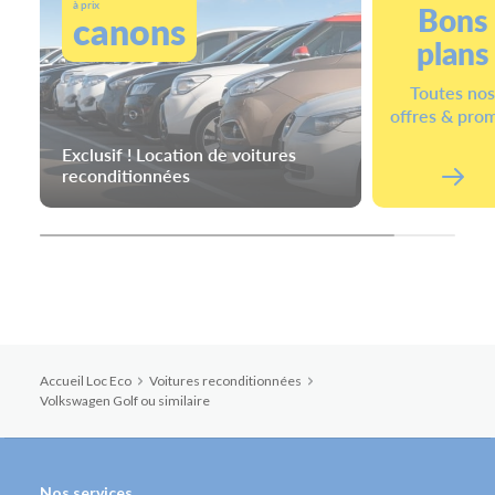
à prix
Bons
canons
plans
Toutes no
offres & pro
Exclusif ! Location de voitures
reconditionnées
Accueil Loc Eco
Voitures reconditionnées
Volkswagen Golf ou similaire
Nos services