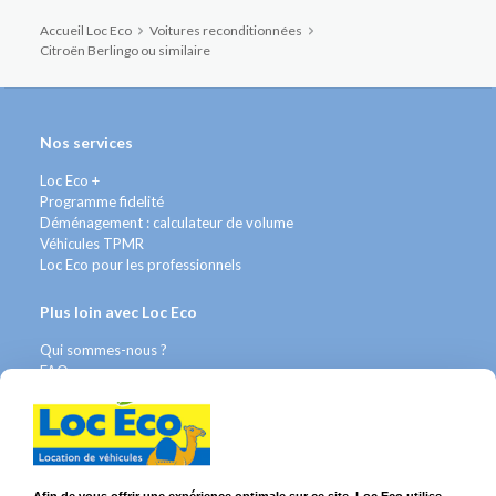
Accueil Loc Eco
Voitures reconditionnées
Citroën Berlingo ou similaire
Nos services
Loc Eco +
Programme fidelité
Déménagement : calculateur de volume
Véhicules TPMR
Loc Eco pour les professionnels
Plus loin avec Loc Eco
Qui sommes-nous ?
FAQ
Contact WhatsApp
Nous recrutons
Avis Clients
Légal