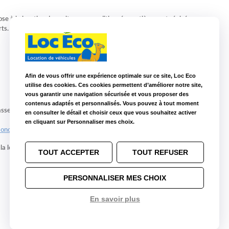
ose à la location des voitures reconditionnées entièrement révisées,
rts.
Un bon plan pour louer plus responsable à prix cassés !
Afin de vous offrir une expérience optimale sur ce site, Loc Eco
utilise des cookies. Ces cookies permettent d’améliorer notre site,
vous garantir une navigation sécurisée et vous proposer des
contenus adaptés et personnalisés. Vous pouvez à tout moment
sse de 5 à 7 places en un instant. Sa
modularité
permet de profiter
en consulter le détail et choisir ceux que vous souhaitez activer
en cliquant sur Personnaliser mes choix.
onospace version automatique
et en
monospace version 7 places
.
a location :
TOUT ACCEPTER
TOUT REFUSER
PERSONNALISER MES CHOIX
En savoir plus