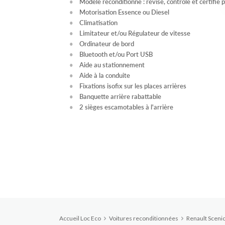
Modèle reconditionné : révisé, contrôlé et certifié 
Motorisation Essence ou Diesel
Climatisation
Limitateur et/ou Régulateur de vitesse
Ordinateur de bord
Bluetooth et/ou Port USB
Aide au stationnement
Aide à la conduite
Fixations isofix sur les places arrières
Banquette arrière rabattable
2 sièges escamotables à l'arrière
Accueil Loc Eco
Voitures reconditionnées
Renault Scenic