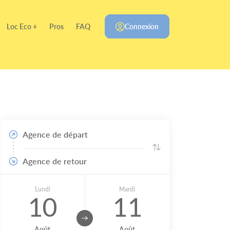
Loc Eco +
Pros
FAQ
Connexion
Agence de départ
Agence de retour
Lundi
Mardi
10
11
Août
Août