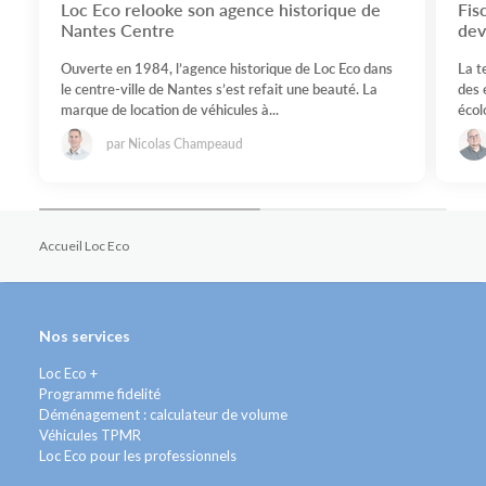
Loc Eco relooke son agence historique de
Fis
Nantes Centre
dev
Ouverte en 1984, l’agence historique de Loc Eco dans
La t
le centre-ville de Nantes s’est refait une beauté. La
des 
marque de location de véhicules à...
écolo
par Nicolas Champeaud
Accueil Loc Eco
Nos services
Loc Eco +
Programme fidelité
Déménagement : calculateur de volume
Véhicules TPMR
Loc Eco pour les professionnels