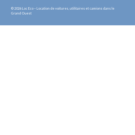
© 2026 Loc Eco – Location de voitures, utilitaires et camions dans le
Grand Ouest