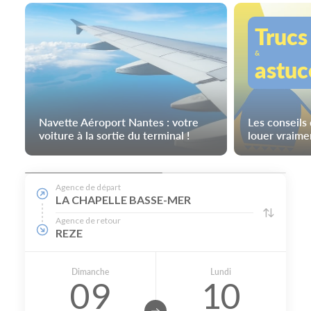
Trucs
&
astuc
Navette Aéroport Nantes : votre
Les conseils
voiture à la sortie du terminal !
louer vraime
Agence de départ
LA CHAPELLE BASSE-MER
Agence de retour
REZE
Dimanche
Lundi
09
10