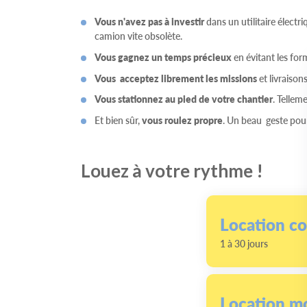
Vous n'avez pas à investir
dans un utilitaire électr
camion vite obsolète.
Vous gagnez un temps précieux
en évitant les for
Vous acceptez librement les missions
et livraisons
Vous stationnez au pied de votre chantier
. Tellem
Et bien sûr,
vous roulez propre
. Un beau geste pour
Louez à votre rythme !
Location co
1 à 30 jours
Location m