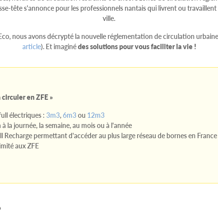
sse-tête s'annonce pour les professionnels nantais qui livrent ou travaillent
ville.
co, nous avons décrypté la nouvelle réglementation de circulation urbaine
article
). Et imaginé
des solutions pour vous faciliter la vie !
 circuler en ZFE »
full électriques :
3m3
,
6m3
ou
12m3
 à la journée, la semaine, au mois ou à l'année
ll Recharge permettant d'accéder au plus large réseau de bornes en France
limité aux ZFE
?