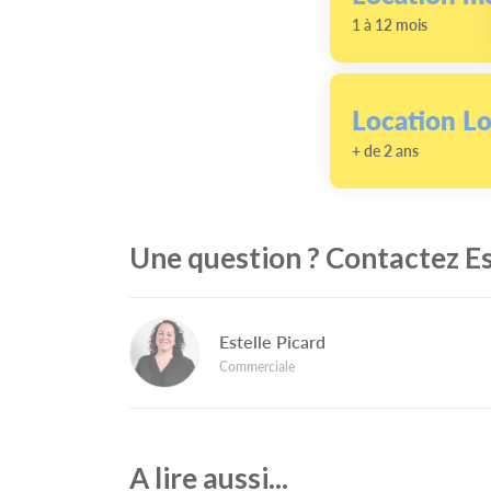
1 à 12 mois
Location L
+ de 2 ans
Une question ? Contactez Es
Estelle Picard
Commerciale
A lire aussi...