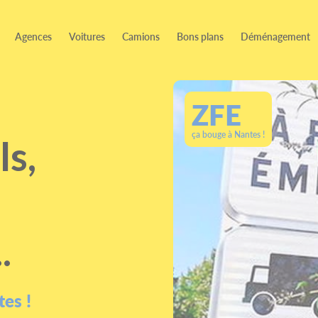
Agences
Voitures
Camions
Bons plans
Déménagement
ZFE
ça bouge à Nantes !
ls,
.
tes !