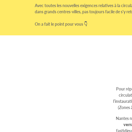
Avec toutes les nouvelles exigences relatives à la circu
dans grands centres-villes, pas toujours facile de s'y re
On a fait le point pour vous 👇
Pour rép
circula
l’instaurat
(Zones à
Nantes n
verr
fastidieu