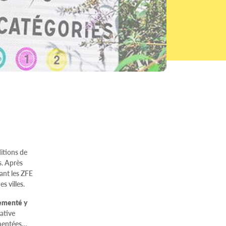
itions de
s. Après
nant les ZFE
s villes.
lementé y
ative
lementées…