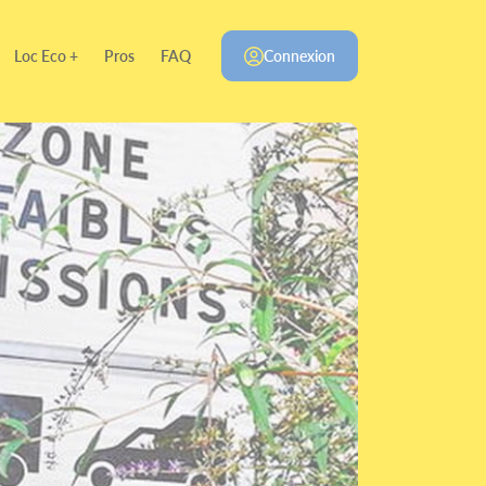
Loc Eco +
Pros
FAQ
Connexion