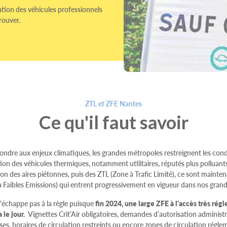
lation des véhicules professionnels
trouver.
ZTL et ZFE Nantes
Ce qu'il faut savoir
ondre aux enjeux climatiques, les grandes métropoles restreignent les cond
tion des véhicules thermiques, notamment utilitaires, réputés plus polluant
ion des aires piétonnes, puis des ZTL (Zone à Trafic Limité), ce sont mainte
 Faibles Emissions) qui entrent progressivement en vigueur dans nos grande
'échappe pas à la règle puisque
fin
2024, une large ZFE à l'accès très rég
a le jour.
Vignettes Crit’Air obligatoires, demandes d’autorisation administr
ses, horaires de circulation restreints ou encore zones de circulation rég