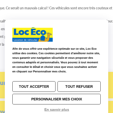
ique. Ce serait un mauvais calcul ! Ces véhicules sont encore très couteux e
malités administratives d'obtention d'un badge d'accès ou de sa mise à jour
 en centre-ville
ent pratique pour livrer ou décharger votre matériel par exemple.
 la planète !
Afin de vous offrir une expérience optimale sur ce site, Loc Eco
utilise des cookies. Ces cookies permettent d’améliorer notre site,
vous garantir une navigation sécurisée et vous proposer des
contenus adaptés et personnalisés. Vous pouvez à tout moment
en consulter le détail et choisir ceux que vous souhaitez activer
en cliquant sur Personnaliser mes choix.
urte durée
TOUT ACCEPTER
TOUT REFUSER
PERSONNALISER MES CHOIX
oyenne durée
En savoir plus