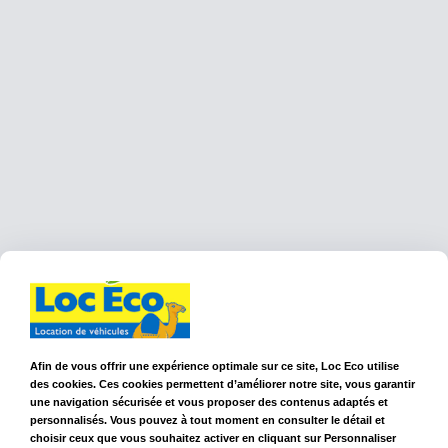
Avec Loc Eco +
Vous allez adorer ne pas
avoir de voiture
Afin de vous offrir une expérience optimale sur ce site, Loc Eco utilise
des cookies. Ces cookies permettent d’améliorer notre site, vous garantir
Adoptez Loc Eco + et profitez d'une voiture,
une navigation sécurisée et vous proposer des contenus adaptés et
personnalisés. Vous pouvez à tout moment en consulter le détail et
uniquement quand vous en avez vraiment besoin, les
choisir ceux que vous souhaitez activer en cliquant sur Personnaliser