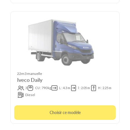
22m3 manuelle
Iveco Daily
3
CU : 790 kg
L : 4.3 m
l : 2.05 m
H : 2.25 m
Diesel
Choisir ce modèle