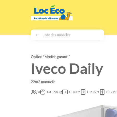
Gérer les cookies
Liste des modèles
Option “Modèle garanti”
Iveco Daily
22m3 manuelle
3
CU : 790 kg
L : 4.3 m
l : 2.05 m
H : 2.25