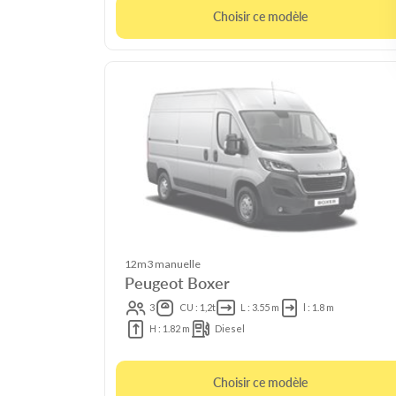
Choisir ce modèle
12m3 manuelle
Peugeot Boxer
3
CU : 1,2t
L : 3.55 m
l : 1.8 m
H : 1.82 m
Diesel
Choisir ce modèle