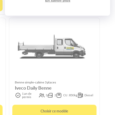
En savoir plus
Choisir ce modèle
Benne simple-cabine 3 places
Iveco Daily Benne
1 an de
3
2
CU : 850 kg
Diesel
permis
Choisir ce modèle