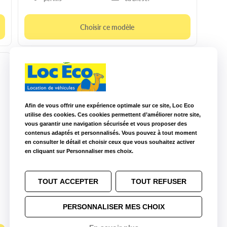
Choisir ce modèle
Afin de vous offrir une expérience optimale sur ce site, Loc Eco
utilise des cookies. Ces cookies permettent d’améliorer notre site,
vous garantir une navigation sécurisée et vous proposer des
contenus adaptés et personnalisés. Vous pouvez à tout moment
en consulter le détail et choisir ceux que vous souhaitez activer
en cliquant sur Personnaliser mes choix.
10m3 manuelle
Peugeot Boxer
TOUT ACCEPTER
TOUT REFUSER
3
CU : 1.4t
L : 2.8 m
l : 1.75 m
H : 1.8 m
Diesel
PERSONNALISER MES CHOIX