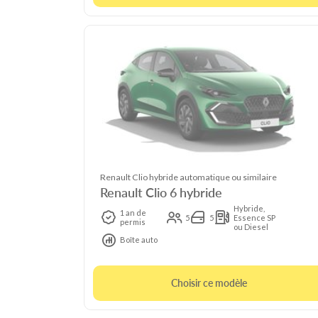
Renault Clio hybride automatique ou similaire
Renault Clio 6 hybride
Hybride,
1 an de
5
5
Essence SP
permis
ou Diesel
Boîte auto
Choisir ce modèle