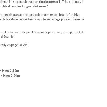
lients ! Il se conduit avec un
simple permis B
. Très pratique, il
t. Idéal pour les
longues distances
!
met de transporter des objets très encombrants (un frigo
de la cabine conducteur, s'ajoute au cubage pour optimiser le
ous le châssis et dépliable en un coup de main) vous permet de
 d'énergie !
Daily
en page DEVIS.
m - Haut 2.25m
m - Haut 3.50m