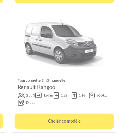
Fourgonnette 3m3 manuelle
Renault Kangoo
2 ou 3
1.67 m
1.22 m
1.16 m
650 kg
Diesel
Choisir ce modèle