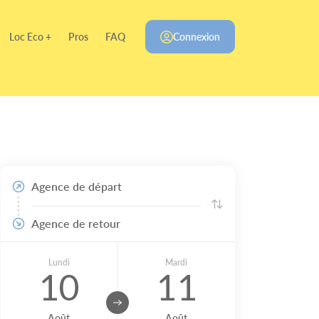
Loc Eco +
Pros
FAQ
Connexion
Agence de départ
Agence de retour
Lundi
Mardi
10
11
Août
Août