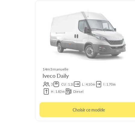
14m3 manuelle
Iveco Daily
3
CU : 1.1t
L : 4.10 m
l : 1.70 m
H : 1.83 m
Diesel
Choisir ce modèle