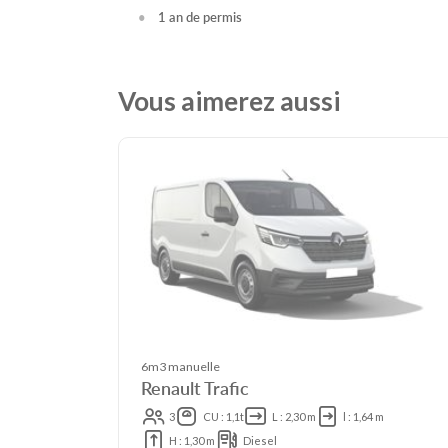
1 an de permis
Vous aimerez aussi
6m3 manuelle
Renault Trafic
3
CU : 1,1t
L : 2,30 m
l : 1,64 m
H : 1,30 m
Diesel