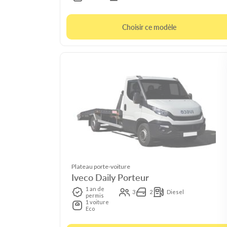
Choisir ce modèle
Plateau porte-voiture
Iveco Daily Porteur
1 an de
3
2
Diesel
permis
1 voiture
Eco