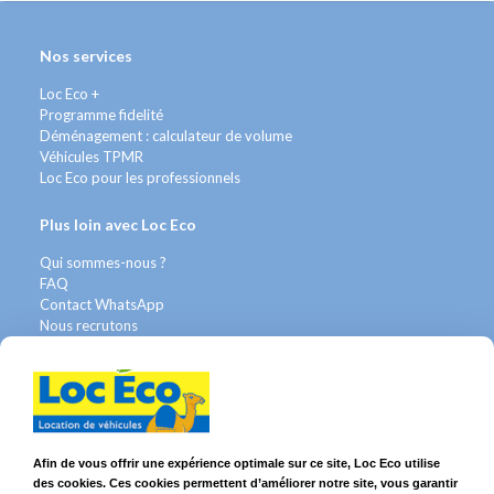
Nos services
Loc Eco +
Programme fidelité
Déménagement : calculateur de volume
Véhicules TPMR
Loc Eco pour les professionnels
Plus loin avec Loc Eco
Qui sommes-nous ?
FAQ
Contact WhatsApp
Nous recrutons
Avis Clients
Légal
Franchises & Assurances
Conditions Générales
Afin de vous offrir une expérience optimale sur ce site, Loc Eco utilise
Données personnelles
des cookies. Ces cookies permettent d’améliorer notre site, vous garantir
Mentions Légales