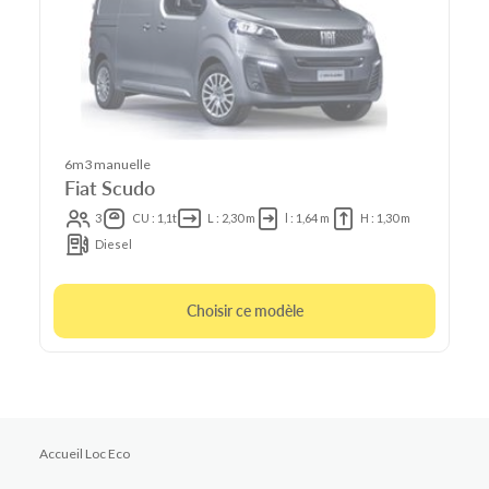
6m3 manuelle
Fiat Scudo
3
CU : 1,1t
L : 2,30 m
l : 1,64 m
H : 1,30 m
Diesel
Choisir ce modèle
Accueil Loc Eco