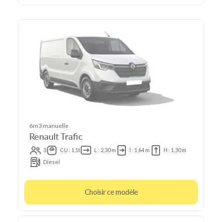
6m3 manuelle
Renault Trafic
3
CU : 1,1t
L : 2,30 m
l : 1,64 m
H : 1,30 m
Diesel
Choisir ce modèle