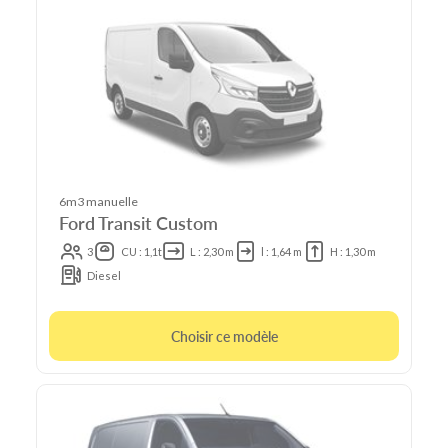
6m3 manuelle
Ford Transit Custom
3
CU : 1,1t
L : 2,30 m
l : 1,64 m
H : 1,30 m
Diesel
Choisir ce modèle