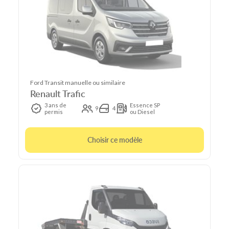
Ford Transit manuelle ou similaire
Renault Trafic
3 ans de
Essence SP
9
4
permis
ou Diesel
Choisir ce modèle