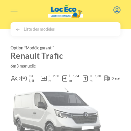
Gérer les cookies
Liste des modèles
Option “Modèle garanti”
Renault Trafic
6m3 manuelle
CU :
L : 2,30
l : 1,64
H : 1,30
3
Diesel
1,1t
m
m
m