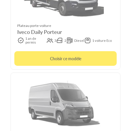
Plateau porte-voiture
Iveco Daily Porteur
1 an de
3
2
Diesel
1 voiture Eco
permis
Choisir ce modèle