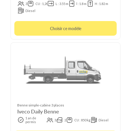
3
CU : 1,2t
L : 3.55 m
l : 1.8 m
H : 1.82 m
Diesel
Choisir ce modèle
Benne simple-cabine 3 places
Iveco Daily Benne
1 an de
3
2
CU : 850 kg
Diesel
permis