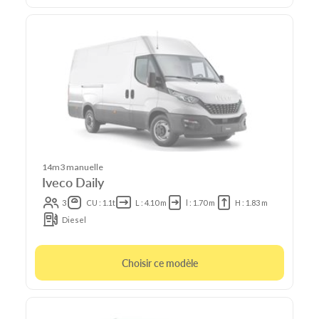
14m3 manuelle
Iveco Daily
3
CU : 1.1t
L : 4.10 m
l : 1.70 m
H : 1.83 m
Diesel
Choisir ce modèle