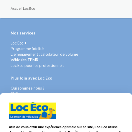
Accueil Loc Eco
Nos services
Loc Eco +
Programme fidelité
Déménagement : calculateur de volume
Véhicules TPMR
Loc Eco pour les professionnels
Plus loin avec Loc Eco
Qui sommes-nous ?
FAQ
Contact WhatsApp
Nous recrutons
Avis Clients
Légal
Afin de vous offrir une expérience optimale sur ce site, Loc Eco utilise