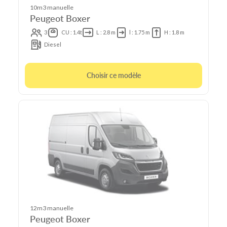
10m3 manuelle
Peugeot Boxer
3
CU : 1.4t
L : 2.8 m
l : 1.75 m
H : 1.8 m
Diesel
Choisir ce modèle
12m3 manuelle
Peugeot Boxer