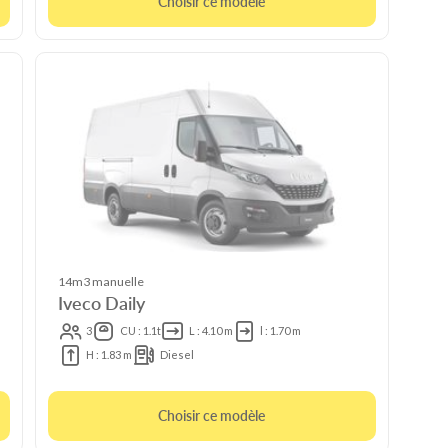
Choisir ce modèle
14m3 manuelle
Iveco Daily
3
CU : 1.1t
L : 4.10 m
l : 1.70 m
H : 1.83 m
Diesel
Choisir ce modèle