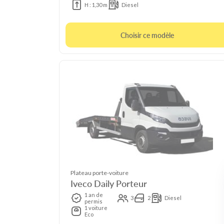
H : 1,30 m
Diesel
Choisir ce modèle
Plateau porte-voiture
Iveco Daily Porteur
1 an de
3
2
Diesel
permis
1 voiture
Eco