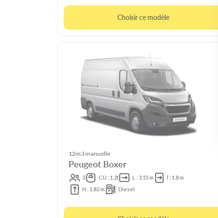
Choisir ce modèle
12m3 manuelle
Peugeot Boxer
3
CU : 1,2t
L : 3.55 m
l : 1.8 m
H : 1.82 m
Diesel