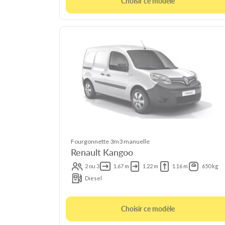
Choisir ce modèle
Fourgonnette 3m3 manuelle
Renault Kangoo
2 ou 3
1.67 m
1.22 m
1.16 m
650 kg
Diesel
Choisir ce modèle