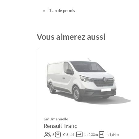
1 an de permis
Vous aimerez aussi
6m3 manuelle
Renault Trafic
3
CU : 1,1t
L : 2,30 m
l : 1,64 m