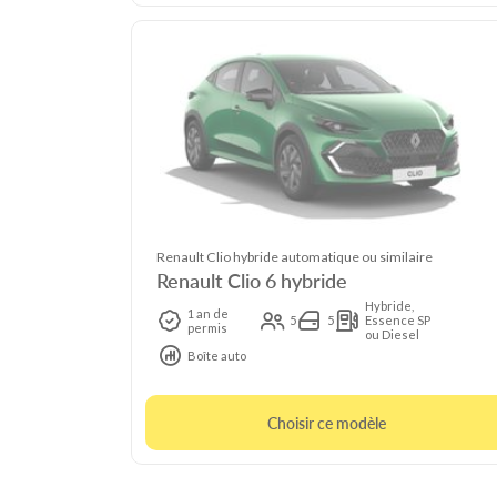
Renault Clio hybride automatique ou similaire
Renault Clio 6 hybride
Hybride,
1 an de
5
5
Essence SP
permis
ou Diesel
Boîte auto
Choisir ce modèle