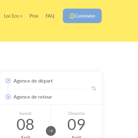
Loc Eco +
Pros
FAQ
Connexion
Agence de départ
Agence de retour
Samedi
Dimanche
08
09
Août
Août