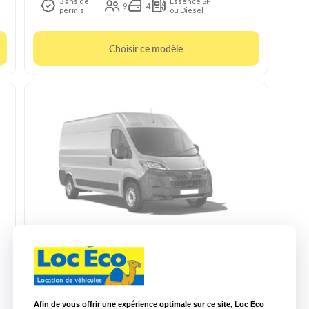
3 ans de
Essence SP
9
4
permis
ou Diesel
Choisir ce modèle
10m3 manuelle
Peugeot Boxer
3
CU : 1.4t
L : 2.8 m
l : 1.75 m
H : 1.8 m
Diesel
Afin de vous offrir une expérience optimale sur ce site, Loc Eco