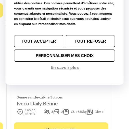
utilise des cookies. Ces cookies permettent d’améliorer notre site,
vous garantir une navigation sécurisée et vous proposer des
Choisir ce modèle
contenus adaptés et personnalisés. Vous pouvez à tout moment
en consulter le détail et choisir ceux que vous souhaitez activer
en cliquant sur Personnaliser mes choix.
TOUT ACCEPTER
TOUT REFUSER
PERSONNALISER MES CHOIX
En savoir plus
Benne simple-cabine 3 places
Iveco Daily Benne
1 an de
3
2
CU : 850 kg
Diesel
permis