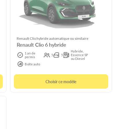
Renault Clio hybride automatique ou similaire
Renault Clio 6 hybride
Hybride,
1 an de
5
5
Essence SP
permis
ou Diesel
Boîte auto
Choisir ce modèle