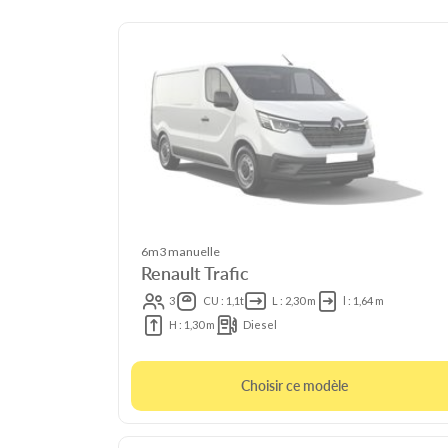
6m3 manuelle
Renault Trafic
3
CU : 1,1t
L : 2,30 m
l : 1,64 m
H : 1,30 m
Diesel
Choisir ce modèle