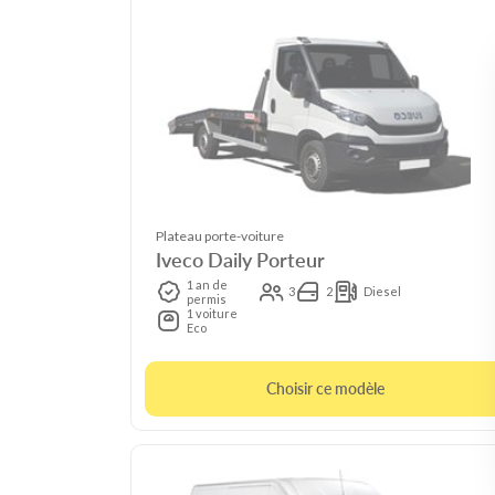
Plateau porte-voiture
Iveco Daily Porteur
1 an de
3
2
Diesel
permis
1 voiture
Eco
Choisir ce modèle