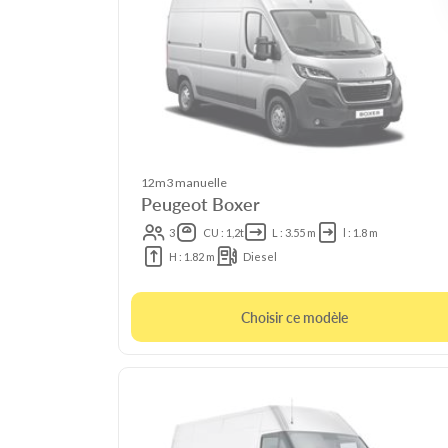
12m3 manuelle
Peugeot Boxer
3
CU : 1,2t
L : 3.55 m
l : 1.8 m
H : 1.82 m
Diesel
Choisir ce modèle