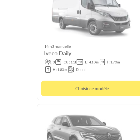
14m3 manuelle
Iveco Daily
3
CU : 1.1t
L : 4.10 m
l : 1.70 m
H : 1.83 m
Diesel
Choisir ce modèle