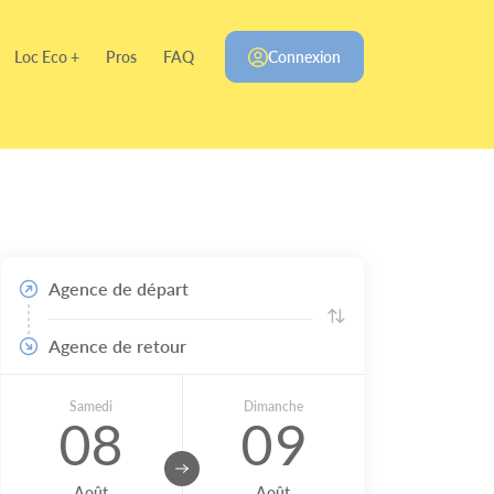
Loc Eco +
Pros
FAQ
Connexion
Agence de départ
Agence de retour
Samedi
Dimanche
08
09
Août
Août