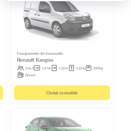
Fourgonnette 3m3 manuelle
Renault Kangoo
2 ou 3
1.67 m
1.22 m
1.16 m
650 kg
Diesel
Choisir ce modèle