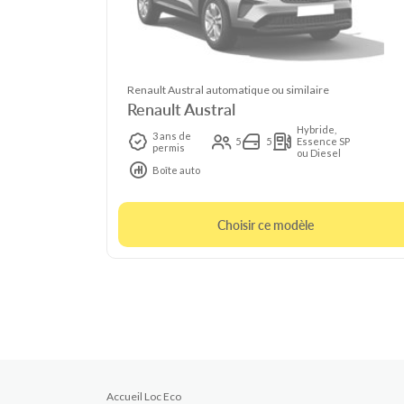
Renault Austral automatique ou similaire
Renault Austral
Hybride,
3 ans de
5
5
Essence SP
permis
ou Diesel
Boîte auto
Choisir ce modèle
Accueil Loc Eco