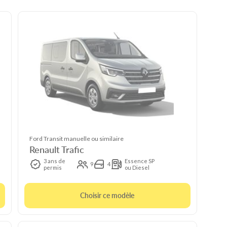
Ford Transit manuelle ou similaire
Renault Trafic
3 ans de
Essence SP
9
4
permis
ou Diesel
Choisir ce modèle