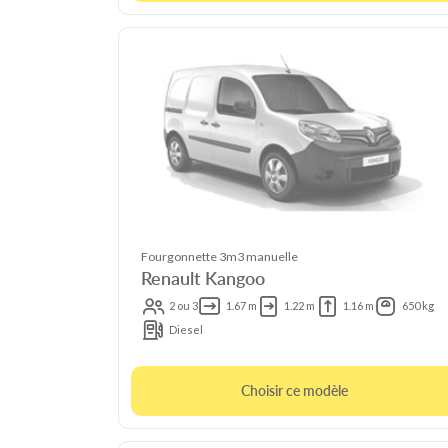
Fourgonnette 3m3 manuelle
Renault Kangoo
2 ou 3
1.67 m
1.22 m
1.16 m
650 kg
Diesel
Choisir ce modèle