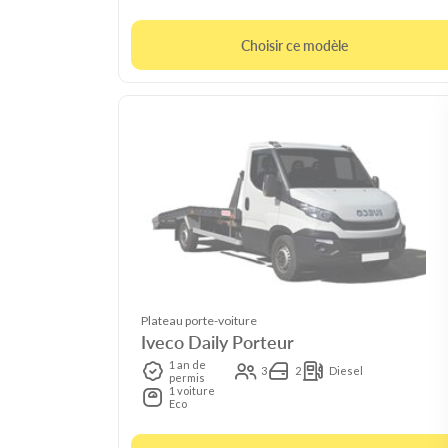
Choisir ce modèle
Plateau porte-voiture
Iveco Daily Porteur
1 an de
3
2
Diesel
permis
1 voiture
Eco