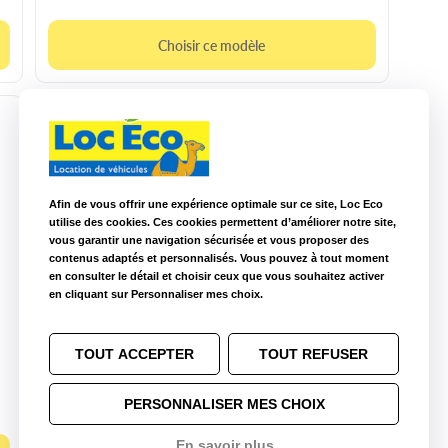
Choisir ce modèle
Afin de vous offrir une expérience optimale sur ce site, Loc Eco
utilise des cookies. Ces cookies permettent d’améliorer notre site,
vous garantir une navigation sécurisée et vous proposer des
contenus adaptés et personnalisés. Vous pouvez à tout moment
en consulter le détail et choisir ceux que vous souhaitez activer
en cliquant sur Personnaliser mes choix.
10m3 manuelle
Peugeot Boxer
TOUT ACCEPTER
TOUT REFUSER
3
CU : 1.4t
L : 2.8 m
l : 1.75 m
H : 1.8 m
Diesel
PERSONNALISER MES CHOIX
En savoir plus