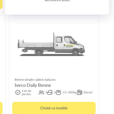
Choisir ce modèle
Benne simple-cabine 3 places
Iveco Daily Benne
1 an de
3
2
CU : 850 kg
Diesel
permis
Choisir ce modèle