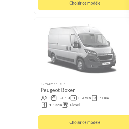
Choisir ce modèle
12m3 manuelle
Peugeot Boxer
3
CU : 1,2t
L : 3.55 m
l : 1.8 m
H : 1.82 m
Diesel
Choisir ce modèle