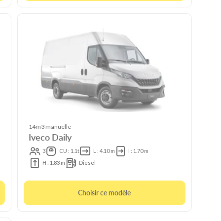
14m3 manuelle
Iveco Daily
3
CU : 1.1t
L : 4.10 m
l : 1.70 m
H : 1.83 m
Diesel
Choisir ce modèle