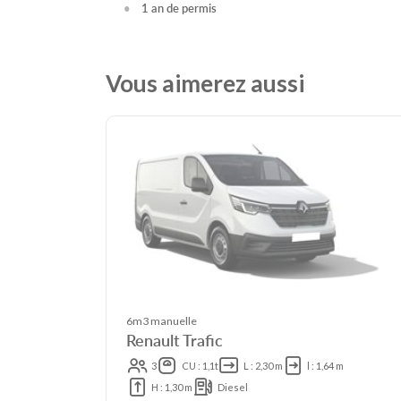
1 an de permis
Vous aimerez aussi
6m3 manuelle
Renault Trafic
3
CU : 1,1t
L : 2,30 m
l : 1,64 m
H : 1,30 m
Diesel