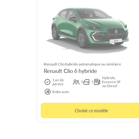
Renault Clio hybride automatique ou similaire
Renault Clio 6 hybride
Hybride,
1 an de
5
5
Essence SP
permis
ou Diesel
Boîte auto
Choisir ce modèle