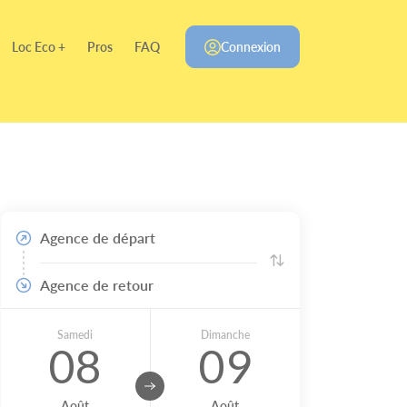
Loc Eco +
Pros
FAQ
Connexion
Agence de départ
Agence de retour
Samedi
Dimanche
08
09
Août
Août