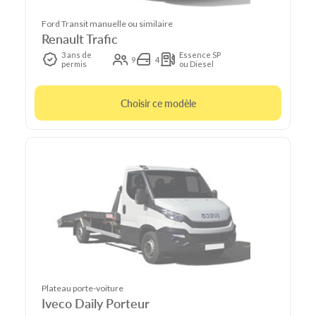
Ford Transit manuelle ou similaire
Renault Trafic
3 ans de
Essence SP
9
4
permis
ou Diesel
Choisir ce modèle
Plateau porte-voiture
Iveco Daily Porteur