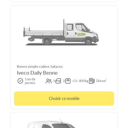
Benne simple-cabine 3 places
Iveco Daily Benne
1 an de
3
2
CU : 850 kg
Diesel
permis
Choisir ce modèle