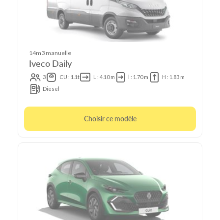
14m3 manuelle
Iveco Daily
3
CU : 1.1t
L : 4.10 m
l : 1.70 m
H : 1.83 m
Diesel
Choisir ce modèle