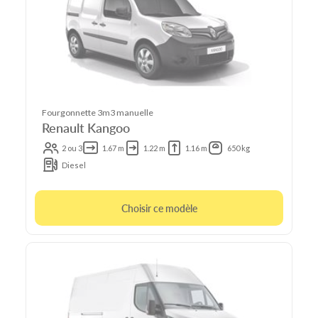
Fourgonnette 3m3 manuelle
Renault Kangoo
2 ou 3
1.67 m
1.22 m
1.16 m
650 kg
Diesel
Choisir ce modèle