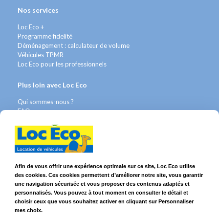
Nos services
Loc Eco +
Programme fidelité
Déménagement : calculateur de volume
Véhicules TPMR
Loc Eco pour les professionnels
Plus loin avec Loc Eco
Qui sommes-nous ?
FAQ
Contact WhatsApp
Nous recrutons
Avis Clients
Légal
Afin de vous offrir une expérience optimale sur ce site, Loc Eco utilise
des cookies. Ces cookies permettent d’améliorer notre site, vous garantir
Franchises & Assurances
une navigation sécurisée et vous proposer des contenus adaptés et
Conditions Générales
personnalisés. Vous pouvez à tout moment en consulter le détail et
Données personnelles
choisir ceux que vous souhaitez activer en cliquant sur Personnaliser
Mentions Légales
mes choix.
Cookies