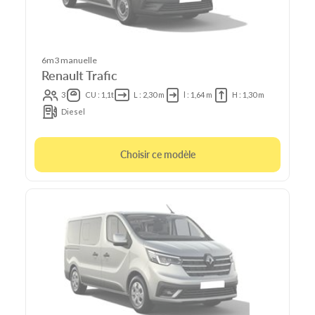
6m3 manuelle
Renault Trafic
3
CU : 1,1t
L : 2,30 m
l : 1,64 m
H : 1,30 m
Diesel
Choisir ce modèle