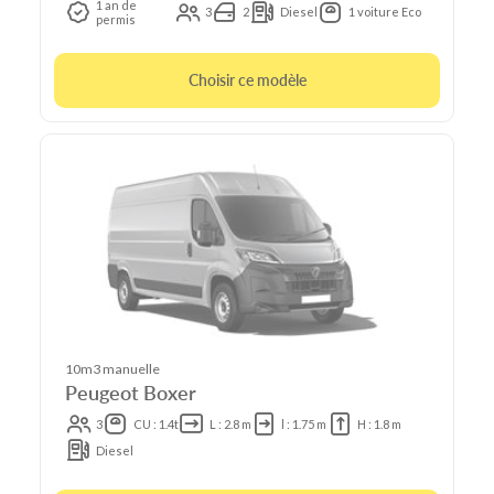
1 an de
3
2
Diesel
1 voiture Eco
permis
Choisir ce modèle
10m3 manuelle
Peugeot Boxer
3
CU : 1.4t
L : 2.8 m
l : 1.75 m
H : 1.8 m
Diesel