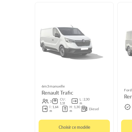
6m3 manuelle
Ford
Renault Trafic
Ren
CU :
L : 2,30
3
1,1t
m
l : 1,64
H : 1,30
Diesel
m
m
Choisir ce modèle