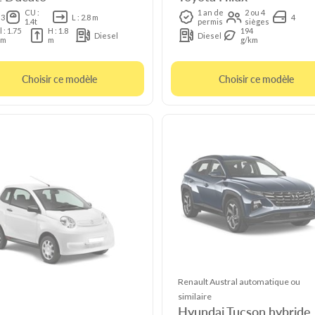
CU :
1 an de
2 ou 4
3
L : 2.8 m
4
1.4t
permis
sièges
l : 1.75
H : 1.8
194
Diesel
Diesel
m
m
g/km
Choisir ce modèle
Choisir ce modèle
Renault Austral automatique ou
similaire
Hyundai Tucson hybride