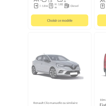
1,2t
m
H : 1.82
l : 1.8 m
Diesel
m
Choisir ce modèle
10m3
Renault Clio manuelle ou similaire
Fia