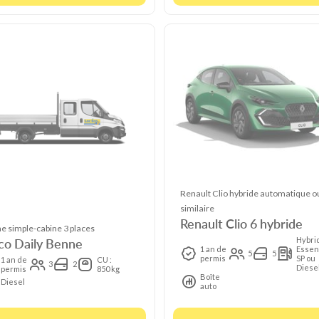
Renault Clio hybride automatique o
similaire
Renault Clio 6 hybride
e simple-cabine 3 places
co Daily Benne
Hybri
1 an de
Essen
5
5
permis
SP ou
1 an de
CU :
3
2
Diese
permis
850 kg
Boîte
Diesel
auto