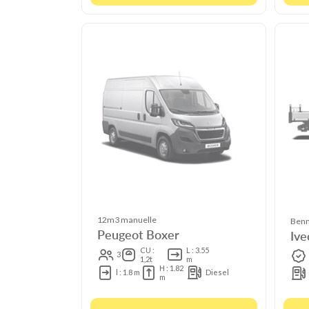
12m3 manuelle
Benn
Peugeot Boxer
Ive
CU :
L : 3.55
3
1,2t
m
H : 1.82
l : 1.8 m
Diesel
m