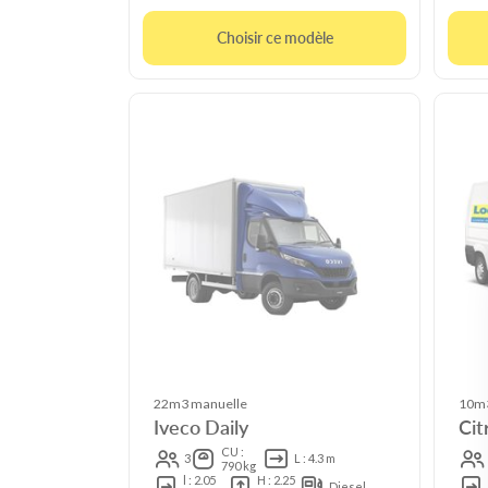
Choisir ce modèle
22m3 manuelle
10m3
Iveco Daily
Cit
CU :
3
L : 4.3 m
790 kg
l : 2.05
H : 2.25
Diesel