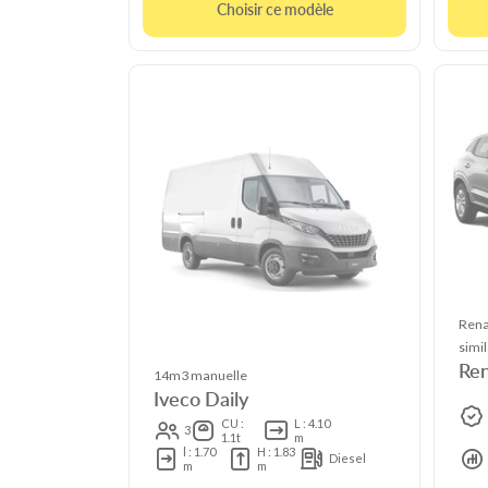
Choisir ce modèle
Rena
simil
Ren
14m3 manuelle
Iveco Daily
CU :
L : 4.10
3
1.1t
m
l : 1.70
H : 1.83
Diesel
m
m