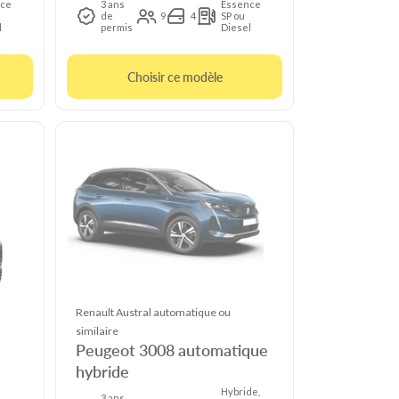
ce
3 ans
Essence
de
9
4
SP ou
l
permis
Diesel
Choisir ce modèle
Renault Austral automatique ou
similaire
Peugeot 3008 automatique
hybride
Hybride,
3 ans