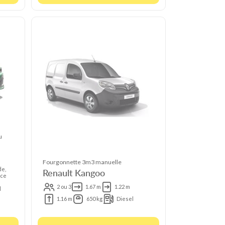
u
Fourgonnette 3m3 manuelle
de,
Renault Kangoo
ce
2 ou 3
1.67 m
1.22 m
l
1.16 m
650 kg
Diesel