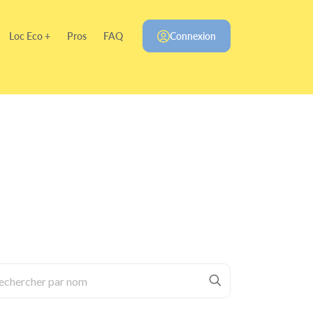
Loc Eco +
Pros
FAQ
Connexion