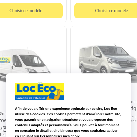
Choisir ce modèle
Choisir ce modèle
Renault Trafic automatique ou simil
Renault Trafic automati
Afin de vous offrir une expérience optimale sur ce site, Loc Eco
 manuelle
utilise des cookies. Ces cookies permettent d’améliorer notre site,
3 ans
SP ou
roen Jumper
de
9
4
vous garantir une navigation sécurisée et vous proposer des
Diese
permis
contenus adaptés et personnalisés. Vous pouvez à tout moment
CU :
Boite
3
L : 2.8 m
1.4t
auto
en consulter le détail et choisir ceux que vous souhaitez activer
l : 1.75
H : 1.8
Boîte
en cliquant sur Personnaliser mes choix.
Diesel