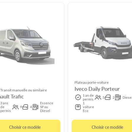
Plateau porte-voiture
Iveco Daily Porteur
 Transit manuelle ou similaire
ault Trafic
1 an de
3
2
Diese
permis
3 ans
Essence
1
de
9
4
SP ou
voiture
permis
Diesel
Eco
Choisir ce modèle
Choisir ce modèle