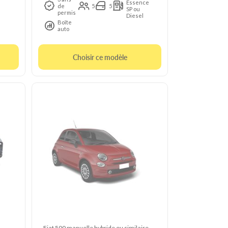
Essence
de
5
5
SP ou
permis
Diesel
Boîte
auto
Choisir ce modèle
Fiat 500 manuelle hybride ou similaire