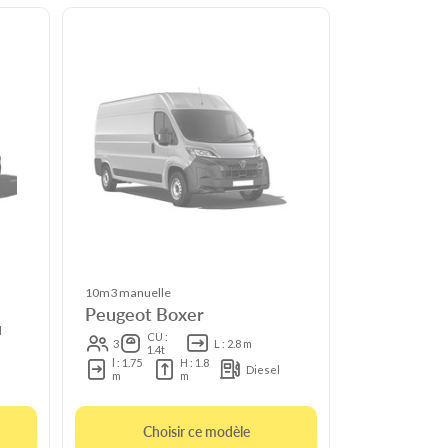
10m3 manuelle
Peugeot Boxer
l
CU :
3
L : 2.8 m
1.4t
l : 1.75
H : 1.8
Diesel
m
m
Choisir ce modèle