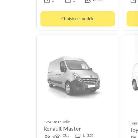
m
m
Choisir ce modèle
12m3 manuelle
Four
Renault Master
Toy
CU :
L : 3.55
3