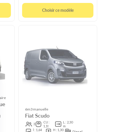
Choisir ce modèle
aire
que
6m3 manuelle
Fiat Scudo
l
CU :
L : 2,30
3
1,1t
m
l : 1,64
H : 1,30
Diesel