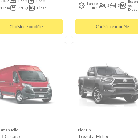
2 ou 3
1.67 m
1.22 m
Essen
1 an de
2
3
ou
permis
1.16 m
650 kg
Diesel
Diese
Choisir ce modèle
Choisir ce modèle
 manuelle
Pick-Up
t Ducato
Toyota Hilux