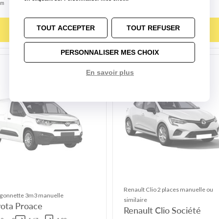
m
m
auto
TOUT ACCEPTER
TOUT REFUSER
Choisir ce modèle
Choisir ce modèle
PERSONNALISER MES CHOIX
En savoir plus
Renault Clio 2 places manuelle ou
gonnette 3m3 manuelle
similaire
ota Proace
Renault Clio Société