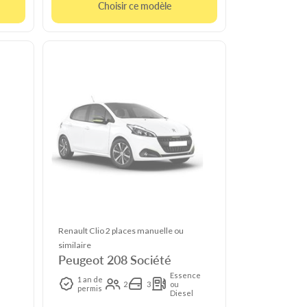
Choisir ce modèle
Renault Clio 2 places manuelle ou
similaire
Peugeot 208 Société
Essence
1 an de
2
3
ou
l
permis
Diesel