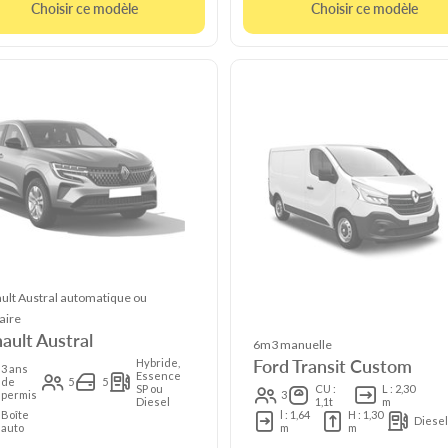
Choisir ce modèle
Choisir ce modèle
ult Austral automatique ou
aire
ault Austral
6m3 manuelle
Ford Transit Custom
Hybride,
3 ans
Essence
de
5
5
SP ou
CU :
L : 2,30
permis
3
Diesel
1,1t
m
Boîte
l : 1,64
H : 1,30
Diese
auto
m
m