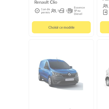
Renault Clio
Essence
1 an de
5
5
SP ou
permis
Diesel
Choisir ce modèle