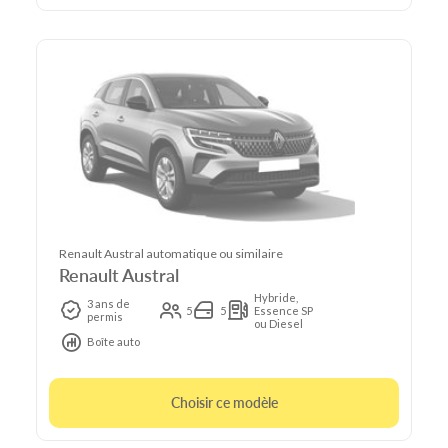
Renault Austral automatique ou similaire
Renault Austral
Hybride,
3 ans de
5
5
Essence SP
permis
ou Diesel
Boîte auto
Choisir ce modèle