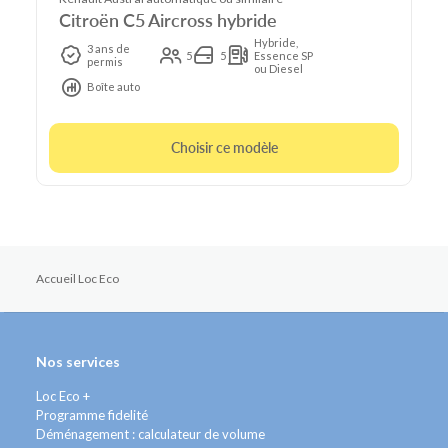
Citroën C5 Aircross hybride
Hybride,
3 ans de
5
5
Essence SP
permis
ou Diesel
Boîte auto
Choisir ce modèle
Accueil Loc Eco
Nos services
Loc Eco +
Programme fidelité
Déménagement : calculateur de volume