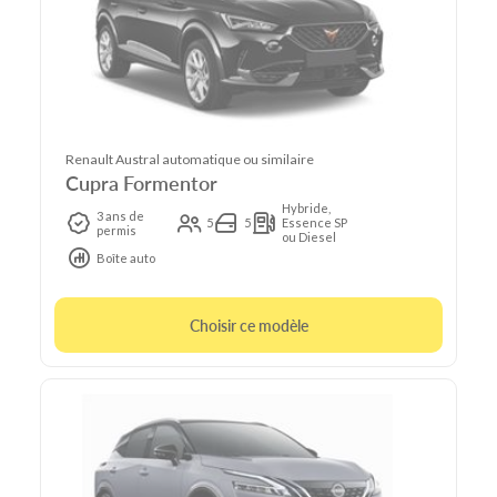
Renault Austral automatique ou similaire
Cupra Formentor
Hybride,
3 ans de
5
5
Essence SP
permis
ou Diesel
Boîte auto
Choisir ce modèle