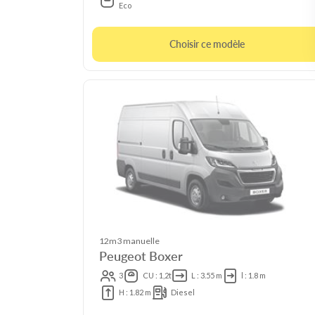
Eco
Choisir ce modèle
12m3 manuelle
Peugeot Boxer
3
CU : 1,2t
L : 3.55 m
l : 1.8 m
H : 1.82 m
Diesel