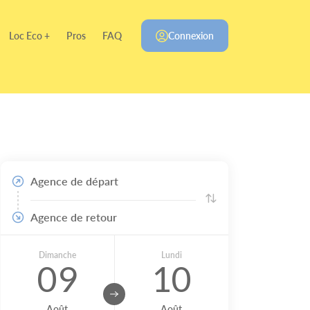
Loc Eco +
Pros
FAQ
Connexion
Agence de départ
Agence de retour
Dimanche
Lundi
09
10
Août
Août