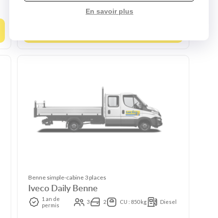
Diesel
En savoir plus
Choisir ce modèle
Benne simple-cabine 3 places
Iveco Daily Benne
1 an de
3
2
CU : 850 kg
Diesel
permis