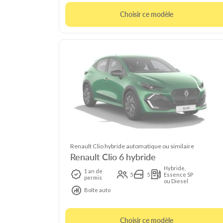
Choisir ce modèle
Renault Clio hybride automatique ou similaire
Renault Clio 6 hybride
Hybride,
1 an de
5
5
Essence SP
permis
ou Diesel
Boîte auto
Choisir ce modèle