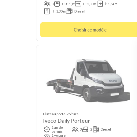
3
CU : 1,1t
L : 2,30 m
l : 1,64 m
H : 1,30 m
Diesel
Choisir ce modèle
Plateau porte-voiture
Iveco Daily Porteur
1 an de
3
2
Diesel
permis
1 voiture