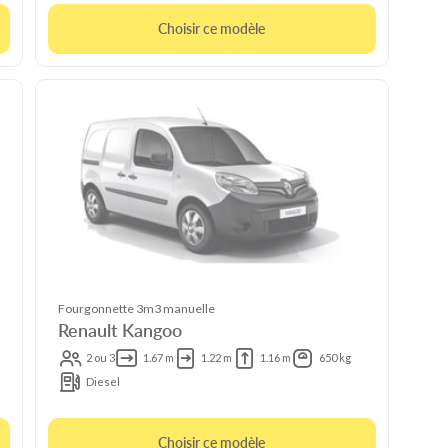
Choisir ce modèle
Fourgonnette 3m3 manuelle
Renault Kangoo
2 ou 3
1.67 m
1.22 m
1.16 m
650 kg
Diesel
Choisir ce modèle