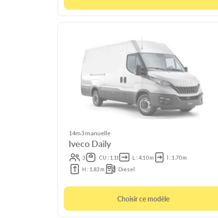
14m3 manuelle
Iveco Daily
3
CU : 1.1t
L : 4.10 m
l : 1.70 m
H : 1.83 m
Diesel
Choisir ce modèle