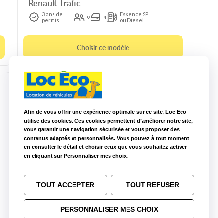
Renault Trafic
3 ans de
Essence SP
9
4
permis
ou Diesel
Choisir ce modèle
Afin de vous offrir une expérience optimale sur ce site, Loc Eco
utilise des cookies. Ces cookies permettent d’améliorer notre site,
vous garantir une navigation sécurisée et vous proposer des
contenus adaptés et personnalisés. Vous pouvez à tout moment
en consulter le détail et choisir ceux que vous souhaitez activer
en cliquant sur Personnaliser mes choix.
10m3 manuelle
TOUT ACCEPTER
TOUT REFUSER
Peugeot Boxer
3
CU : 1.4t
L : 2.8 m
l : 1.75 m
H : 1.8 m
PERSONNALISER MES CHOIX