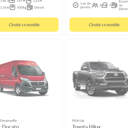
2 ou 3
1.67 m
1.22 m
Essen
1 an de
2
3
ou
permis
1.16 m
650 kg
Diesel
Diese
Choisir ce modèle
Choisir ce modèle
 manuelle
Pick-Up
t Ducato
Toyota Hilux