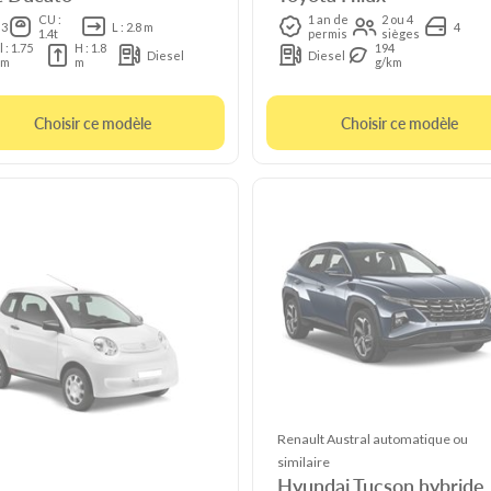
CU :
1 an de
2 ou 4
3
L : 2.8 m
4
1.4t
permis
sièges
l : 1.75
H : 1.8
194
Diesel
Diesel
m
m
g/km
Choisir ce modèle
Choisir ce modèle
Renault Austral automatique ou
similaire
Hyundai Tucson hybride