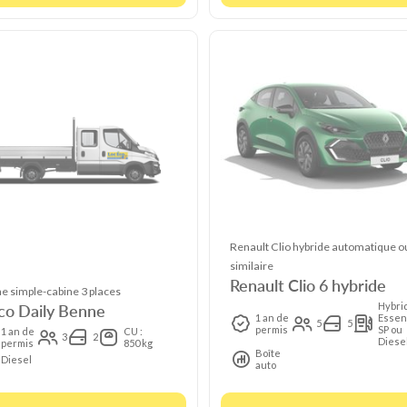
Renault Clio hybride automatique o
similaire
Renault Clio 6 hybride
e simple-cabine 3 places
co Daily Benne
Hybri
1 an de
Essen
5
5
permis
SP ou
1 an de
CU :
3
2
Diese
permis
850 kg
Boîte
Diesel
auto