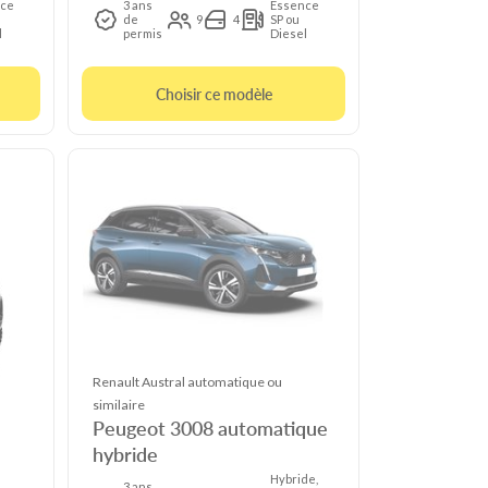
ce
3 ans
Essence
de
9
4
SP ou
l
permis
Diesel
Choisir ce modèle
Renault Austral automatique ou
similaire
Peugeot 3008 automatique
hybride
Hybride,
3 ans