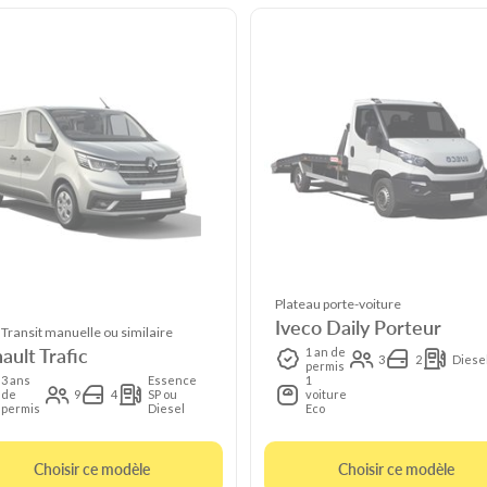
Plateau porte-voiture
Iveco Daily Porteur
 Transit manuelle ou similaire
ault Trafic
1 an de
3
2
Diese
permis
3 ans
Essence
1
de
9
4
SP ou
voiture
permis
Diesel
Eco
Choisir ce modèle
Choisir ce modèle