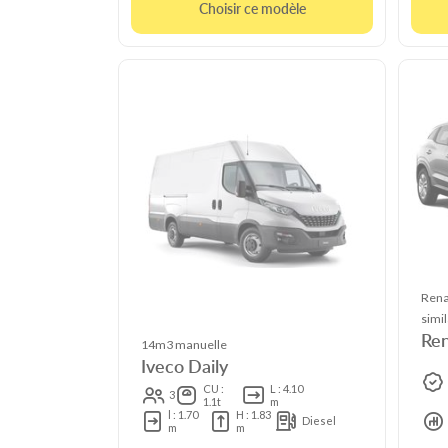
Choisir ce modèle
Rena
simil
Ren
14m3 manuelle
Iveco Daily
CU :
L : 4.10
3
1.1t
m
l : 1.70
H : 1.83
Diesel
m
m