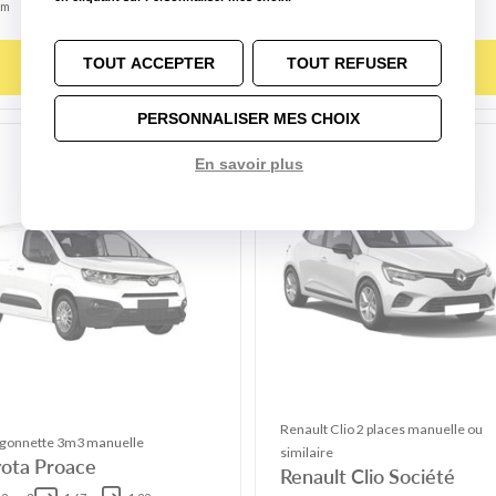
m
m
auto
TOUT ACCEPTER
TOUT REFUSER
Choisir ce modèle
Choisir ce modèle
PERSONNALISER MES CHOIX
En savoir plus
Renault Clio 2 places manuelle ou
gonnette 3m3 manuelle
similaire
ota Proace
Renault Clio Société