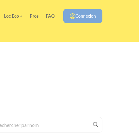
Loc Eco +
Pros
FAQ
Connexion