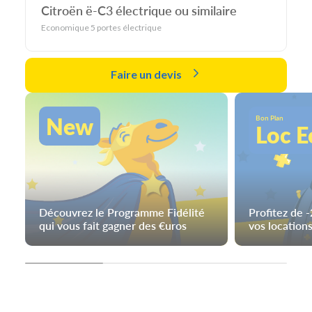
Citroën ë-C3 électrique ou similaire
Economique 5 portes électrique
Faire un devis
New
Bon Plan
Loc E
Découvrez le Programme Fidélité
Profitez de 
qui vous fait gagner des €uros
vos locations