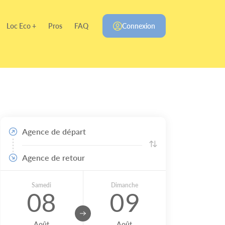
Loc Eco +
Pros
FAQ
Connexion
Agence de départ
Agence de retour
Samedi
Dimanche
08
09
Août
Août