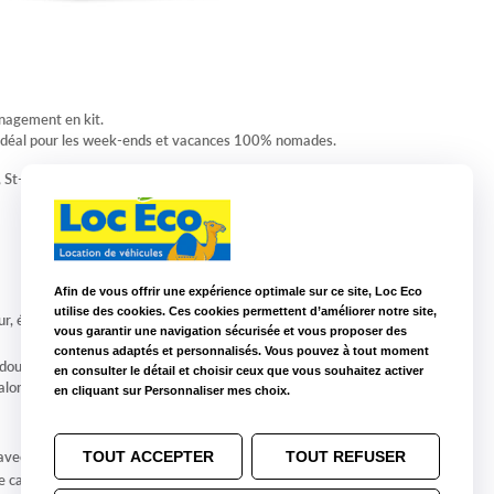
énagement en kit.
re idéal pour les week-ends et vacances 100% nomades.
é, St-Nazaire, Angoulême ou La Roche-sur-Yon.
Afin de vous offrir une expérience optimale sur ce site, Loc Eco
utilise des cookies. Ces cookies permettent d’améliorer notre site,
, évier, plaque de cuisson à gaz, vaisselle et ustensiles de cuisine,
vous garantir une navigation sécurisée et vous proposer des
contenus adaptés et personnalisés. Vous pouvez à tout moment
 double de 125x192 dans le toit relevable et 1 second lit double de
en consulter le détail et choisir ceux que vous souhaitez activer
alon,
en cliquant sur Personnaliser mes choix.
 avec ouverture jusqu'à 2.50m,
TOUT ACCEPTER
TOUT REFUSER
e cabine