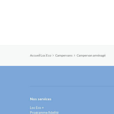
Accueil Loc Eco
Campervans
Campervan aménagé
Nos services
Loc Eco +
Programme fidelité