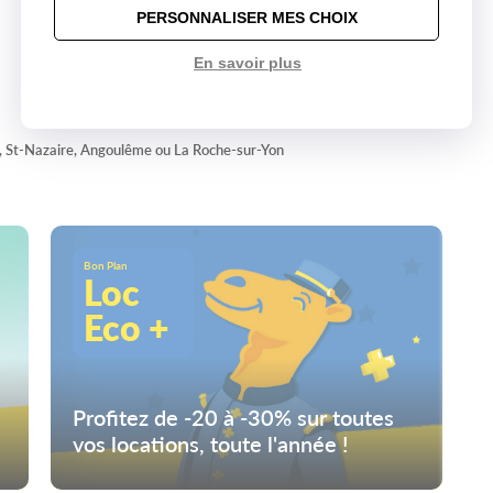
PERSONNALISER MES CHOIX
En savoir plus
zé, St-Nazaire, Angoulême ou La Roche-sur-Yon
Bon Plan
Loc
Eco +
Profitez de -20 à -30% sur toutes
vos locations, toute l'année !