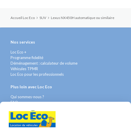
Accueil Loc Eco
SUV
Lexus NX450H automatique ou similaire
Nos services
Loc Eco +
Programme fidelité
Déménagement : calculateur de volume
Véhicules TPMR
Loc Eco pour les professionnels
Plus loin avec Loc Eco
Qui sommes-nous ?
FAQ
Contact WhatsApp
Nous recrutons
Avis Clients