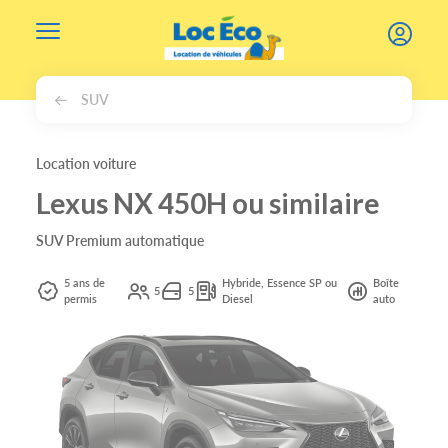
Gérer les cookies
SUV
Location voiture
Lexus NX 450H ou similaire
SUV Premium automatique
5 ans de
Hybride, Essence SP ou
Boîte
5
5
permis
Diesel
auto