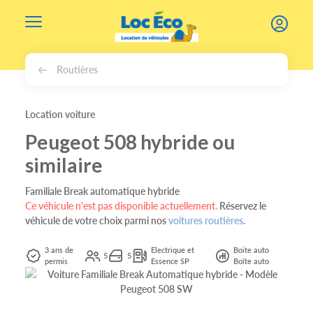
Gérer les cookies
Routières
Location voiture
Peugeot 508 hybride ou
similaire
Familiale Break automatique hybride
Ce véhicule n'est pas disponible actuellement.
Réservez le
véhicule de votre choix parmi nos
voitures routières
.
3 ans de
Electrique et
Boite auto
5
5
permis
Essence SP
Boîte auto