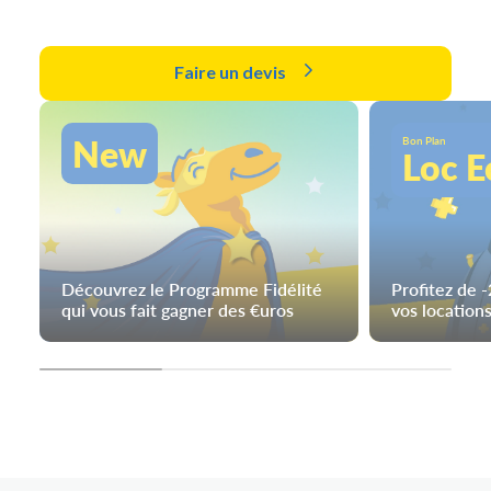
Faire un devis
New
Bon Plan
Loc E
Découvrez le Programme Fidélité
Profitez de 
qui vous fait gagner des €uros
vos locations