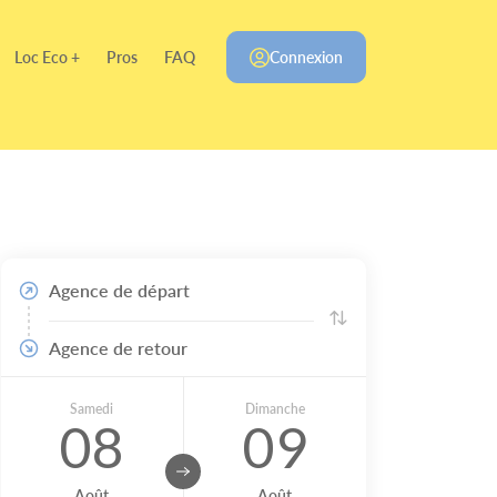
Loc Eco +
Pros
FAQ
Connexion
Agence de départ
Agence de retour
Samedi
Dimanche
08
09
Août
Août