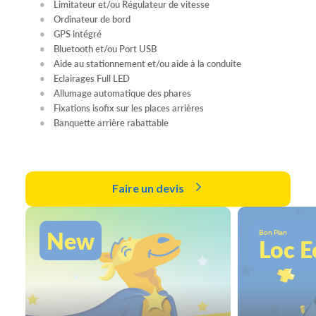
Limitateur et/ou Régulateur de vitesse
Ordinateur de bord
GPS intégré
Bluetooth et/ou Port USB
Aide au stationnement et/ou aide à la conduite
Eclairages Full LED
Allumage automatique des phares
Fixations isofix sur les places arrières
Banquette arrière rabattable
Faire un devis
New
Bon Plan
Loc E