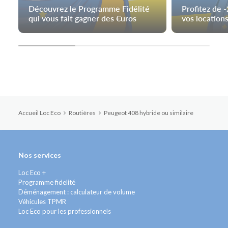
Découvrez le Programme Fidélité
Profitez de 
qui vous fait gagner des €uros
vos locations
Accueil Loc Eco
Routières
Peugeot 408 hybride ou similaire
Nos services
Loc Eco +
Programme fidelité
Déménagement : calculateur de volume
Véhicules TPMR
Loc Eco pour les professionnels